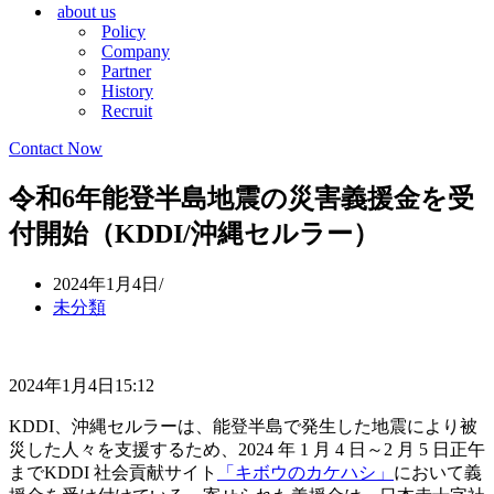
about us
シ
ョ
Policy
ョ
ン
Company
ン
メ
Partner
メ
ニ
History
ニ
ュ
Recruit
ュ
ー
ー
Contact Now
令和6年能登半島地震の災害義援金を受
付開始（KDDI/沖縄セルラー）
2024年1月4日
未分類
2024年1月4日15:12
KDDI、沖縄セルラーは、能登半島で発生した地震により被
災した人々を支援するため、2024 年 1 月 4 日～2 月 5 日正午
までKDDI 社会貢献サイト
「キボウのカケハシ」
において義