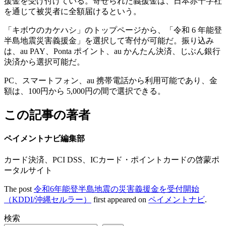
援金を受け付けている。寄せられた義援金は、日本赤十字社
を通じて被災者に全額届けるという。
「キボウのカケハシ」のトップページから、「令和 6 年能登
半島地震災害義援金」を選択して寄付が可能だ。振り込み
は、au PAY、Ponta ポイント、au かんたん決済、じぶん銀行
決済から選択可能だ。
PC、スマートフォン、au 携帯電話から利用可能であり、金
額は、100円から 5,000円の間で選択できる。
この記事の著者
ペイメントナビ編集部
カード決済、PCI DSS、ICカード・ポイントカードの啓蒙ポ
ータルサイト
The post
令和6年能登半島地震の災害義援金を受付開始
（KDDI/沖縄セルラー）
first appeared on
ペイメントナビ
.
検索