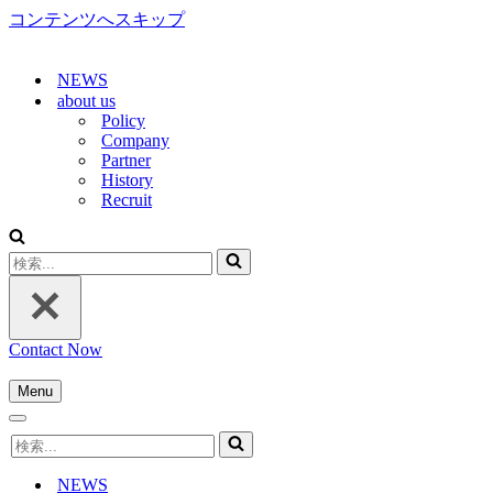
コンテンツへスキップ
NEWS
about us
Policy
Company
Partner
History
Recruit
検
索...
Contact Now
Menu
ナ
ナ
ビ
検
ビ
ゲ
索...
ゲ
ー
NEWS
ー
シ