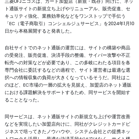
三菱UFJニコスは、カード加盟店（新規・既存）向けに、ネッ
ト通販サイトの新規立ち上げやリニューアル、販売促進、セ
キュリティ強化、業務効率化などをワンストップで手伝う
「EC（電子商取引）コンシェルジュサービス」を2024年1月10
日から本格展開すると発表した。
自社サイトでのネット通販の運営には、サイトの構築や商品
の受発注、販売促進、決済手段の整備、サイバー攻撃や不正
転売への対策などが必要であり、この多岐にわたる項目を各
専門会社に委託するなどの過程で、サイト運営者は最適な選
択への情報収集の負荷が大きくなっているそうだ。同社はこ
のほど、EC市場の一層の拡大を見据え、加盟店のネット通販
における課題解決をサポートするため、同サービスを開始す
ることとなった。
同サービスは、ネット通販サイトの新規立ち上げや運営改善
などを実現したい加盟店向けに、同社がクレジットカードビ
ジネスで培ってきたノウハウや、システム会社との提携ネッ
トワークを活用し、最適な決済手段だけではなく、サイト構