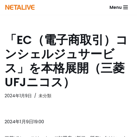
Menu
コ
ン
テ
「EC（電子商取引）コ
ン
ツ
ンシェルジュサービ
へ
ス
ス」を本格展開（三菱
キ
ッ
UFJニコス）
プ
2024年1月9日
未分類
2024年1月9日19:00