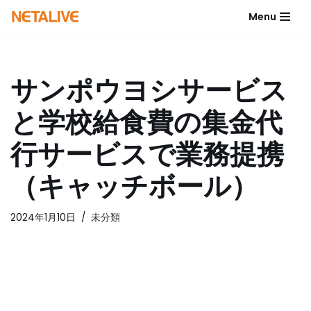
Menu
コ
ン
テ
サンポウヨシサービス
ン
ツ
と学校給食費の集金代
へ
ス
行サービスで業務提携
キ
ッ
（キャッチボール）
プ
2024年1月10日
未分類