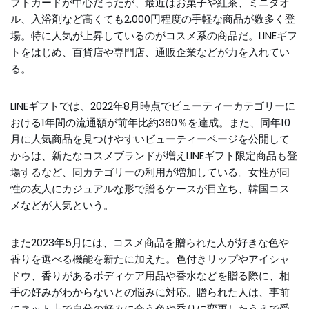
フトカードが中心だったが、最近はお菓子や紅茶、ミニタオ
ル、入浴剤など高くても2,000円程度の手軽な商品が数多く登
場。特に人気が上昇しているのがコスメ系の商品だ。LINEギフ
トをはじめ、百貨店や専門店、通販企業などが力を入れてい
る。
LINEギフトでは、2022年8月時点でビューティーカテゴリーに
おける1年間の流通額が前年比約360％を達成。また、同年10
月に人気商品を見つけやすいビューティーページを公開して
からは、新たなコスメブランドが増えLINEギフト限定商品も登
場するなど、同カテゴリーの利用が増加している。女性が同
性の友人にカジュアルな形で贈るケースが目立ち、韓国コス
メなどが人気という。
また2023年5月には、コスメ商品を贈られた人が好きな色や
香りを選べる機能を新たに加えた。色付きリップやアイシャ
ドウ、香りがあるボディケア用品や香水などを贈る際に、相
手の好みがわからないとの悩みに対応。贈られた人は、事前
にネット上で自分の好みに合う色や香りに変更したうえで受