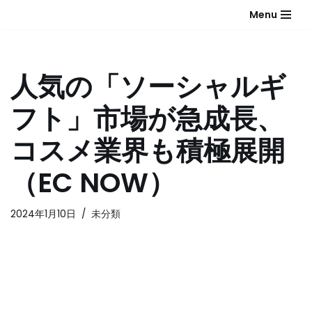
Menu
コ
ン
テ
人気の「ソーシャルギ
ン
ツ
フト」市場が急成長、
へ
ス
コスメ業界も積極展開
キ
ッ
（EC NOW）
プ
2024年1月10日
未分類