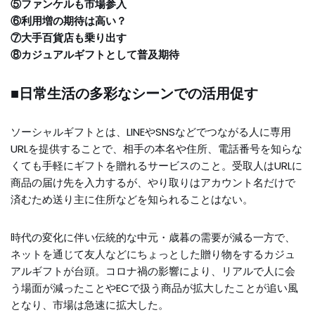
⑤ファンケルも市場参入
⑥利用増の期待は高い？
⑦大手百貨店も乗り出す
⑧カジュアルギフトとして普及期待
■日常生活の多彩なシーンでの活用促す
ソーシャルギフトとは、LINEやSNSなどでつながる人に専用
URLを提供することで、相手の本名や住所、電話番号を知らな
くても手軽にギフトを贈れるサービスのこと。受取人はURLに
商品の届け先を入力するが、やり取りはアカウント名だけで
済むため送り主に住所などを知られることはない。
時代の変化に伴い伝統的な中元・歳暮の需要が減る一方で、
ネットを通じて友人などにちょっとした贈り物をするカジュ
アルギフトが台頭。コロナ禍の影響により、リアルで人に会
う場面が減ったことやECで扱う商品が拡大したことが追い風
となり、市場は急速に拡大した。