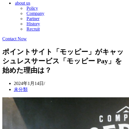
about us
シ
ョ
Policy
ョ
ン
Company
ン
メ
Partner
メ
ニ
History
ニ
ュ
Recruit
ュ
ー
ー
Contact Now
ポイントサイト「モッピー」がキャッ
シュレスサービス「モッピー Pay」を
始めた理由は？
2024年1月14日
未分類