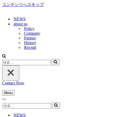
コンテンツへスキップ
NEWS
about us
Policy
Company
Partner
History
Recruit
検
索...
Contact Now
Menu
ナ
ナ
ビ
検
ビ
ゲ
索...
ゲ
ー
NEWS
ー
シ