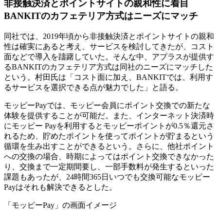
非接触決済とポイントサイトの親和性に着目
BANKITのカフェテリア方式はニーズにマッチ
同社では、2019年頃から非接触決済とポイントサイトの親和
性は確実にあると考え、サービスを検討してきたが、コスト
面などで導入を躊躇していた。そんな中、アプラスが提供す
るBANKITのカフェテリア方式は同社のニーズにマッチした
という。村田氏は「コスト面に加え、BANKITでは、利用す
るサービスを選択できる点が魅力でした」と語る。
モッピーPayでは、モッピー会員にポイント交換での新たな
体験を提供することが可能だ。また、インターネット決済時
にモッピー Payを利用するとモッピーポイントが0.5％還元さ
れるため、貯めたポイントを使ってポイントが貯まるという
循環を生み出すことができるという。さらに、他社ポイント
への交換の場合、時期によってはポイント交換できなかった
り、交換まで一定期間要し、一部手数料が発生するといった
課題もあったが、24時間365日いつでも交換可能なモッピー
Payはそれも解決できるとした。
「モッピーPay」の画面イメージ