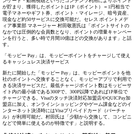
ンケート・動画視聴といったコンテンツ利用によりポイント
が貯まり、獲得したポイントは1P（ポイント）＝1円相当で
電子マネーやギフト券、ポイント・マイレージ、暗号資産、
現金など約50サービスに交換可能だ。セレス ポイントメデ
ィア事業部 マネージャー 村田敬憲氏は「ポイントサイトの
なかでは圧倒的な会員数となり、ポイントの増量キャンペー
ンを行うと、多い時で月間10億ほどの交換があります」と話
す。
「モッピー Pay」は、モッピーポイントをチャージして使え
るキャッシュレス決済サービス
新たに開始した「モッピー Pay」は、モッピーポイントを他
社のポイントへ交換することなく、モッピーアプリで利用で
きる決済サービスだ。最低チャージポイント数はモッピーサ
イト内の最小値である300Pで、300P以降であれば1P単位で
チャージできる。Visaのタッチ決済対応加盟店やQUICPay加
盟店に加え、オンラインショッピングやゲーム課金などのイ
ンターネット決済時にはVisaプリペイドカード（バーチャ
ル）が利用可能だ。村田氏は「少額から交換して、コンビニ
などで簡単に使えるのが特徴です」と説明する。