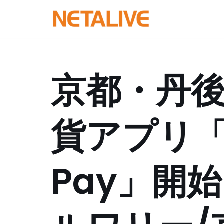
コ
ン
テ
ン
京都・丹
ツ
へ
ス
貨アプリ「
キ
ッ
プ
Pay」開