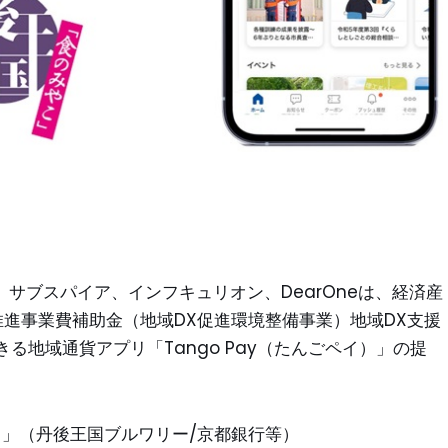
、サブスパイア、インフキュリオン、DearOneは、経済産
進事業費補助金（地域DX促進環境整備事業）地域DX支援
る地域通貨アプリ「Tango Pay（たんごペイ）」の提
イ）」（丹後王国ブルワリー/京都銀行等）