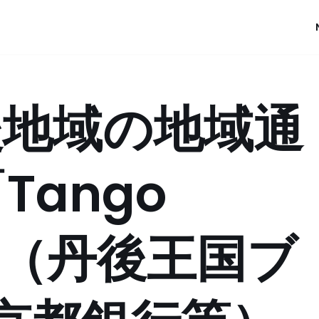
後地域の地域通
Tango
始（丹後王国ブ