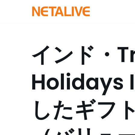
コ
ン
テ
ン
インド・Tra
ツ
へ
ス
Holidays
キ
ッ
プ
したギフ