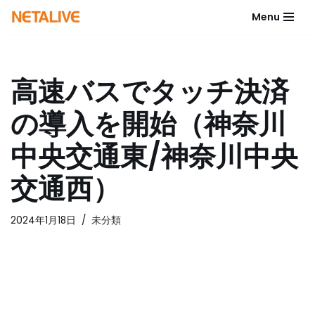
Menu
コ
ン
テ
高速バスでタッチ決済
ン
ツ
の導入を開始（神奈川
へ
ス
中央交通東/神奈川中央
キ
ッ
交通西）
プ
2024年1月18日
未分類