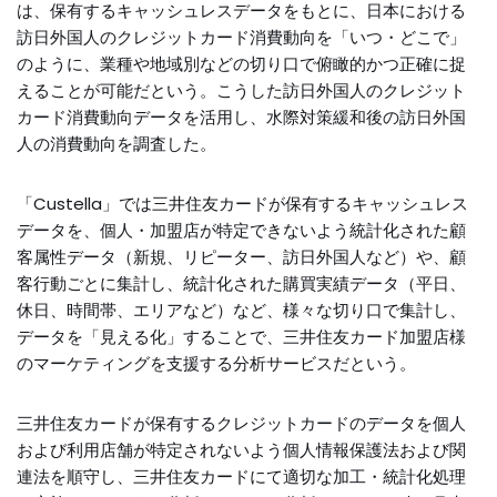
は、保有するキャッシュレスデータをもとに、日本における
訪日外国人のクレジットカード消費動向を「いつ・どこで」
のように、業種や地域別などの切り口で俯瞰的かつ正確に捉
えることが可能だという。こうした訪日外国人のクレジット
カード消費動向データを活用し、水際対策緩和後の訪日外国
人の消費動向を調査した。
「Custella」では三井住友カードが保有するキャッシュレス
データを、個人・加盟店が特定できないよう統計化された顧
客属性データ（新規、リピーター、訪日外国人など）や、顧
客行動ごとに集計し、統計化された購買実績データ（平日、
休日、時間帯、エリアなど）など、様々な切り口で集計し、
データを「見える化」することで、三井住友カード加盟店様
のマーケティングを支援する分析サービスだという。
三井住友カードが保有するクレジットカードのデータを個人
および利用店舗が特定されないよう個人情報保護法および関
連法を順守し、三井住友カードにて適切な加工・統計化処理