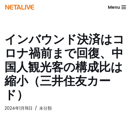
Menu
コ
ン
テ
インバウンド決済はコ
ン
ツ
ロナ禍前まで回復、中
へ
ス
国人観光客の構成比は
キ
ッ
縮小（三井住友カー
プ
ド）
2024年1月19日
未分類