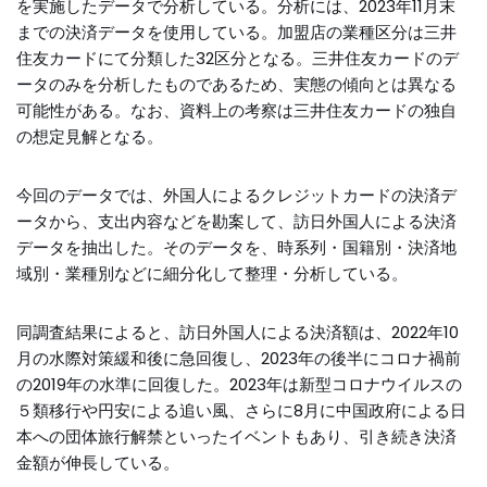
を実施したデータで分析している。分析には、2023年11月末
までの決済データを使用している。加盟店の業種区分は三井
住友カードにて分類した32区分となる。三井住友カードのデ
ータのみを分析したものであるため、実態の傾向とは異なる
可能性がある。なお、資料上の考察は三井住友カードの独自
の想定見解となる。
今回のデータでは、外国人によるクレジットカードの決済デ
ータから、支出内容などを勘案して、訪日外国人による決済
データを抽出した。そのデータを、時系列・国籍別・決済地
域別・業種別などに細分化して整理・分析している。
同調査結果によると、訪日外国人による決済額は、2022年10
月の水際対策緩和後に急回復し、2023年の後半にコロナ禍前
の2019年の水準に回復した。2023年は新型コロナウイルスの
５類移行や円安による追い風、さらに8月に中国政府による日
本への団体旅行解禁といったイベントもあり、引き続き決済
金額が伸長している。