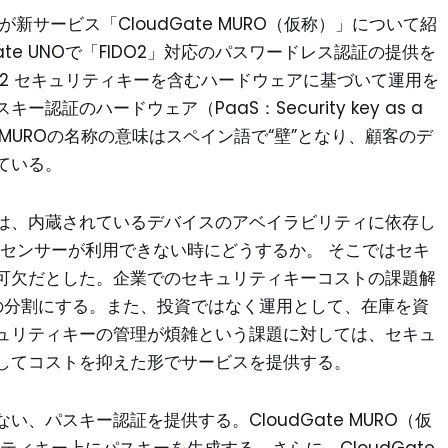
新サービス「CloudGate MURO（仮称）」について紹
dGate UNOで「FIDO2」対応のパスワードレス認証の提供を
FIDO2 セキュリティキーを含むハードウェアに基づいて運用を
証のハードウェア（PaaS：Security key as a
する。MUROの名称の意味はスペイン語で“壁”となり、顧客のデ
ている。
は、内蔵されているデバイスのアベイラビリティに依存し
体センサーが利用できない時にどうするか。 そこではセキ
可欠だとした。企業でのセキュリティキーコストの課題解
月の分割にする。また、投資ではなく運用として、在庫を資
ュリティキーの管理が煩雑という課題に対しては、セキュ
してコストを抑えた形でサービスを提供する。
、パスキー認証を提供する。CloudGate MURO（仮