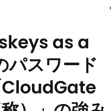
skeys as a
” のパスワード
loudGate
仮称）」の強み