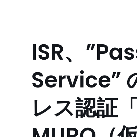
コ
ン
テ
ISR、”Pas
ン
ツ
へ
ス
Service
キ
ッ
プ
レス認証「C
MURO（