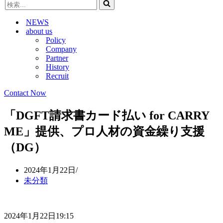
検
ビ
ゲ
索...
ゲ
ー
NEWS
ー
シ
about us
シ
ョ
Policy
ョ
ン
Company
ン
メ
Partner
メ
ニ
History
ニ
ュ
Recruit
ュ
ー
ー
Contact Now
「DGFT請求書カード払い for CARRY
ME」提供、プロ人材の資金繰り支援
（DG）
2024年1月22日
未分類
2024年1月22日19:15