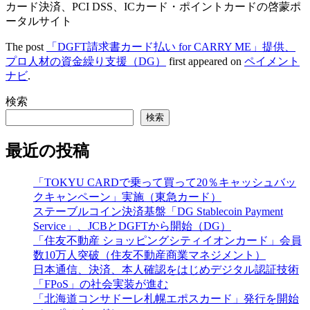
カード決済、PCI DSS、ICカード・ポイントカードの啓蒙ポ
ータルサイト
The post
「DGFT請求書カード払い for CARRY ME」提供、
プロ人材の資金繰り支援（DG）
first appeared on
ペイメント
ナビ
.
検索
検索
最近の投稿
「TOKYU CARDで乗って買って20％キャッシュバッ
クキャンペーン」実施（東急カード）
ステーブルコイン決済基盤「DG Stablecoin Payment
Service」、JCBとDGFTから開始（DG）
「住友不動産 ショッピングシティイオンカード」会員
数10万人突破（住友不動産商業マネジメント）
日本通信、決済、本人確認をはじめデジタル認証技術
「FPoS」の社会実装が進む
「北海道コンサドーレ札幌エポスカード」発行を開始