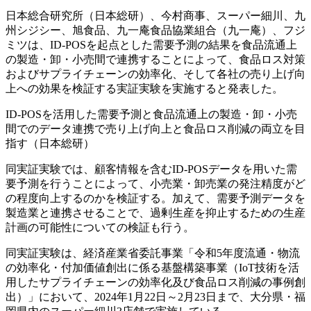
日本総合研究所（日本総研）、今村商事、スーパー細川、九
州シジシー、旭食品、九一庵食品協業組合（九一庵）、フジ
ミツは、ID-POSを起点とした需要予測の結果を食品流通上
の製造・卸・小売間で連携することによって、食品ロス対策
およびサプライチェーンの効率化、そして各社の売り上げ向
上への効果を検証する実証実験を実施すると発表した。
ID-POSを活用した需要予測と食品流通上の製造・卸・小売
間でのデータ連携で売り上げ向上と食品ロス削減の両立を目
指す（日本総研）
同実証実験では、顧客情報を含むID-POSデータを用いた需
要予測を行うことによって、小売業・卸売業の発注精度がど
の程度向上するのかを検証する。加えて、需要予測データを
製造業と連携させることで、過剰生産を抑止するための生産
計画の可能性についての検証も行う。
同実証実験は、経済産業省委託事業「令和5年度流通・物流
の効率化・付加価値創出に係る基盤構築事業（IoT技術を活
用したサプライチェーンの効率化及び食品ロス削減の事例創
出）」において、2024年1月22日～2月23日まで、大分県・福