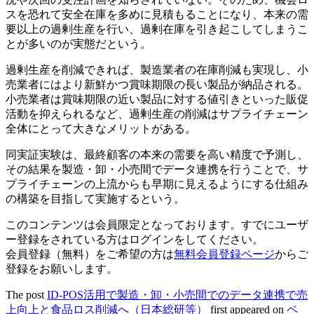
スを恐れて安全在庫を多めに見積もることになり、本来の需
要以上の過剰生産を行い、過剰在庫を引き起こしてしまうこ
とが多いのが実態だという。
過剰生産を削減できれば、製造業者の在庫削減も実現し、小
売業者にはより新鮮かつ賞味期限の長い製品が納品される。
小売業者は賞味期限の近い製品に対する値引きといった販促
活動を抑えられるなど、過剰生産の削減はサプライチェーン
全体にとって大きなメリットがある。
同実証実験は、最終顧客の本来の需要を高い精度で予測し、
その結果を製造・卸・小売間でデータ連携を行うことで、サ
プライチェーンの上流からも早期に見えるようにする仕組み
の構築を目指して実施するという。
このコンテンツは会員限定となっております。すでにユーザ
ー登録をされている方はログインをしてください。
会員登録（無料）をご希望の方は
無料会員登録ページ
からご
登録をお願いします。
The post
ID-POS活用で製造・卸・小売間でのデータ連携で売
上向上と食品ロス削減へ（日本総研等）
first appeared on
ペ