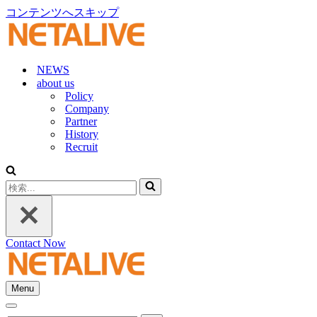
コンテンツへスキップ
NEWS
about us
Policy
Company
Partner
History
Recruit
検
索...
Contact Now
Menu
ナ
ナ
ビ