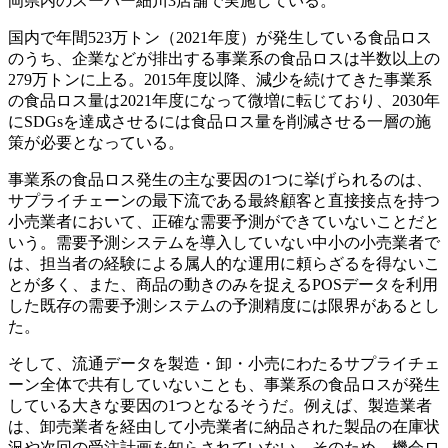
岡県内のスーパー細川3店舗で実施している。
国内で年間523万トン（2021年度）が発生している食品ロス
のうち、企業などが排出する事業系の食品ロスは半数以上の
279万トンに上る。2015年度以降、減少を続けてきた事業系
の食品ロス量は2021年度になって微増に転じており、2030年
にSDGsを達成させるには食品ロス量を削減させる一層の施
策が必要となっている。
事業系の食品ロス発生の主な要因の1つに挙げられるのは、
サプライチェーンの最下流である最終顧客と直接接点を持つ
小売業者において、正確な需要予測ができていないことだと
いう。需要予測システムを導入していない中小の小売業者で
は、担当者の経験による属人的な運用に頼らざるを得ないこ
とが多く、また、商品の動きのみを捉えるPOSデータを利用
した既存の需要予測システムの予測精度には限界があるとし
た。
そして、流通データを製造・卸・小売にわたるサプライチェ
ーン全体で共有していないことも、事業系の食品ロスが発生
している大きな要因の1つとなるそうだ。例えば、製造業者
は、卸売業者を経由して小売業者に納品された製品の在庫状
況や次回の受注計画を知らされていない。そのため、機会ロ