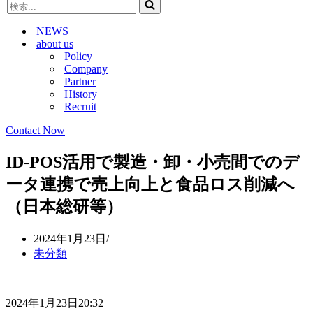
検
ビ
ゲ
索...
ゲ
ー
NEWS
ー
シ
about us
シ
ョ
Policy
ョ
ン
Company
ン
メ
Partner
メ
ニ
History
ニ
ュ
Recruit
ュ
ー
ー
Contact Now
ID-POS活用で製造・卸・小売間でのデ
ータ連携で売上向上と食品ロス削減へ
（日本総研等）
2024年1月23日
未分類
2024年1月23日20:32