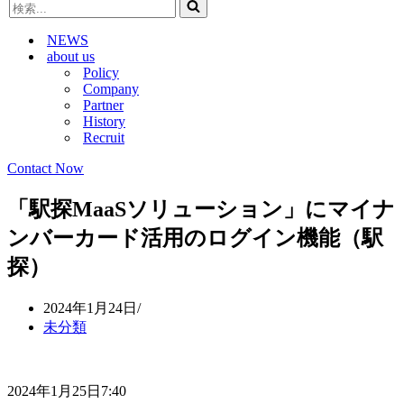
検
ビ
ゲ
索...
ゲ
ー
NEWS
ー
シ
about us
シ
ョ
Policy
ョ
ン
Company
ン
メ
Partner
メ
ニ
History
ニ
ュ
Recruit
ュ
ー
ー
Contact Now
「駅探MaaSソリューション」にマイナ
ンバーカード活用のログイン機能（駅
探）
2024年1月24日
未分類
2024年1月25日7:40