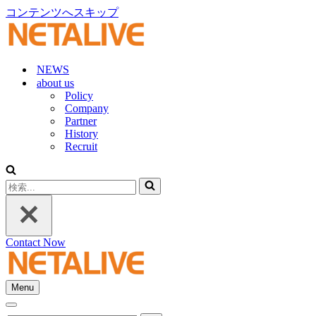
コンテンツへスキップ
NEWS
about us
Policy
Company
Partner
History
Recruit
検
索...
Contact Now
Menu
ナ
ナ
ビ