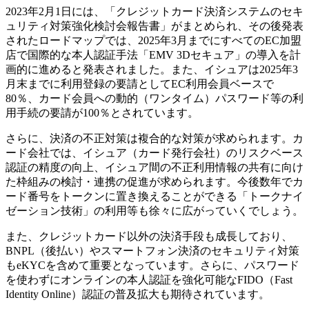
2023年2月1日には、「クレジットカード決済システムのセキ
ュリティ対策強化検討会報告書」がまとめられ、その後発表
されたロードマップでは、2025年3月までにすべてのEC加盟
店で国際的な本人認証手法「EMV 3Dセキュア」の導入を計
画的に進めると発表されました。また、イシュアは2025年3
月末までに利用登録の要請としてEC利用会員ベースで
80％、カード会員への動的（ワンタイム）パスワード等の利
用手続の要請が100％とされています。
さらに、決済の不正対策は複合的な対策が求められます。カ
ード会社では、イシュア（カード発行会社）のリスクベース
認証の精度の向上、イシュア間の不正利用情報の共有に向け
た枠組みの検討・連携の促進が求められます。今後数年でカ
ード番号をトークンに置き換えることができる「トークナイ
ゼーション技術」の利用等も徐々に広がっていくでしょう。
また、クレジットカード以外の決済手段も成長しており、
BNPL（後払い）やスマートフォン決済のセキュリティ対策
もeKYCを含めて重要となっています。さらに、パスワード
を使わずにオンラインの本人認証を強化可能なFIDO（Fast
Identity Online）認証の普及拡大も期待されています。