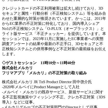
クレジットカードの不正利用被害は拡大し続けており、3D
セキュアと属性・行動分析（不正検知システム）等を組み合
わせた重層的な対策が推奨されています。
かっこ
は、2011年
からEC業界の不正対策に特化しており、国内導入シェア
No1の不正検知システム「O-PLUX（オープラックス）」と
ライト版サービス「不正チェッカー」を提供しています。本
セッションでは、2023年11月に実施したEC事業者への実態
調査アンケートの結果や最新の不正手口、3Dセキュアと不
正検知システムとの併用事例など不正対策の最前線をお伝え
します。
◇ゲストセッション 11時10分～11時40分
株式会社
メルカリ
フリマアプリ「
メルカリ」
の不正対策の取り組み
株式会社
メルカリ
JR TnS Product Director
田中
啓介氏
-2020年メルペイにProduct Managerとして入社
-メルペイ・
メルカリ
の既存サービス、新規サービスに関す
る不正監視施策やフィッシング不正、クレカ不正対策（3DS
導入）などに従事。
–
メルカリ
グループの不正対策部門のDirectorとして従事