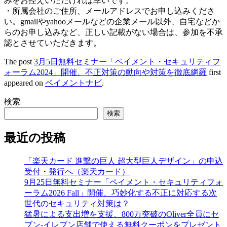
みをお控えいただければ幸いです。
・所属会社のご住所、メールアドレスでお申し込みくださ
い。gmailやyahooメールなどの企業メール以外、自宅などか
らのお申し込みなど、正しい記載がない場合は、参加を不承
認とさせていただきます。
The post
3月5日無料セミナー「ペイメント・セキュリティフ
ォーラム2024」開催、不正対策の動向や対策を徹底網羅
first
appeared on
ペイメントナビ
.
検索
検索
最近の投稿
「楽天カード 進撃の巨人 超大型巨人デザイン」の申込
受付・発行へ（楽天カード）
9月25日無料セミナー「ペイメント・セキュリティフォ
ーラム2026 Fall」開催、巧妙化する不正に対応する次
世代のセキュリティ対策は？
猛暑による支出増を支援、800万突破のOliver全員にセ
ブン‐イレブン店舗で使える無料クーポンをプレゼント