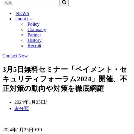
検
ビ
ゲ
索...
ゲ
ー
NEWS
ー
シ
about us
シ
ョ
Policy
ョ
ン
Company
ン
メ
Partner
メ
ニ
History
ニ
ュ
Recruit
ュ
ー
ー
Contact Now
3月5日無料セミナー「ペイメント・セ
キュリティフォーラム2024」開催、不
正対策の動向や対策を徹底網羅
2024年1月25日
未分類
2024年1月25日9:10