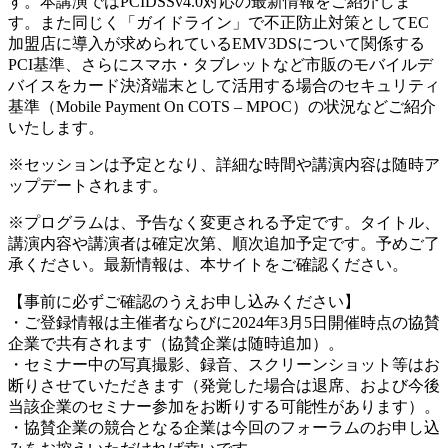
す。本講演ではPCIDSSv4.0対応の最新情報をご紹介しま
す。また同じく「ガイドライン」で不正防止対策としてEC
加盟店に導入が求められているEMV3DSについて関係する
PCI基準、さらにスマホ・タブレットなど市販のモバイルデ
バイスをカード決済端末として活用する場合のセキュリティ
基準（Mobile Payment On COTS – MPOC）の状況などご紹介
いたします。
※セッションは予定となり、詳細な時間や講演内容は随時ア
ップデートされます。
※プログラムは、予告なく変更される予定です。タイトル、
講演内容や講演者は確定次第、順次追加予定です。予めご了
承ください。最新情報は、本サイトをご確認ください。
【事前に必ずご確認のうえお申し込みください】
・ご登録情報は主催者ならびに2024年3月5日開催時点の協賛
企業で共有されます（協賛企業は随時追加）。
・セミナー中の写真撮影、録音、スクリーンショット等はお
断りさせていただきます（発覚した場合は退席、および今後
当該企業のセミナー参加をお断りする可能性があります）。
・協賛企業の競合となる企業は今回のフォーラムのお申し込