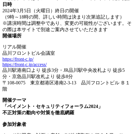
日時
2024年3月5日（火曜日）終日の開催
（9時～18時の間、詳しい時間は決まり次第追記します）
※講演時間は調整中であり、変更の可能性がございます。そ
の際は本サイトで別途ご案内させていただきます
開催場所
リアル開催
品川フロントビル会議室
https://front-c.jp/
https://front-c.jp/access/
品川駅港南口より 徒歩3分・JR品川駅中央改札より 徒歩5
分・京急品川駅改札より 徒歩8分
〒108-0075 東京都港区港南2-3-13 品川フロントビル Ｂ１
階
開催テーマ
「ペイメント・セキュリティフォーラム2024」
不正対策の動向や対策を徹底網羅
参加対象者