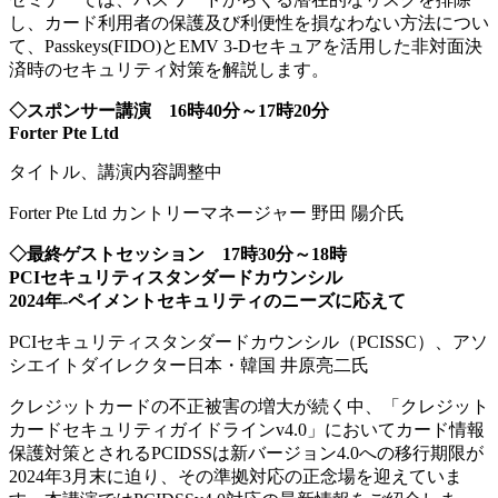
し、カード利用者の保護及び利便性を損なわない方法につい
て、Passkeys(FIDO)とEMV 3-Dセキュアを活用した非対面決
済時のセキュリティ対策を解説します。
◇スポンサー講演 16時40分～17時20分
Forter Pte Ltd
タイトル、講演内容調整中
Forter Pte Ltd カントリーマネージャー 野田 陽介氏
◇最終ゲストセッション 17時30分～18時
PCI
セキュリティスタンダードカウンシル
2024年‐ペイメントセキュリティのニーズに応えて
PCIセキュリティスタンダードカウンシル（PCISSC）、アソ
シエイトダイレクター日本・韓国 井原亮二氏
クレジットカードの不正被害の増大が続く中、「クレジット
カードセキュリティガイドラインv4.0」においてカード情報
保護対策とされるPCIDSSは新バージョン4.0への移行期限が
2024年3月末に迫り、その準拠対応の正念場を迎えていま