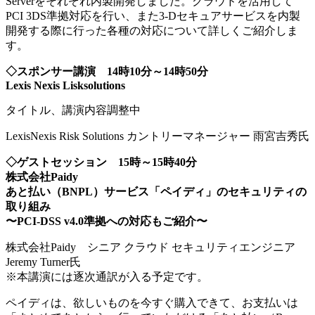
Serverをそれぞれ内製開発しました。クラウドを活用して
PCI 3DS準拠対応を行い、また3-Dセキュアサービスを内製
開発する際に行った各種の対応について詳しくご紹介しま
す。
◇スポンサー講演 14時10分～14時50分
Lexis Nexis Lisksolutions
タイトル、講演内容調整中
LexisNexis Risk Solutions カントリーマネージャー 雨宮吉秀氏
◇ゲストセッション 15時～15時40分
株式会社Paidy
あと払い（BNPL）サービス「ペイディ」のセキュリティの
取り組み
〜PCI-DSS v4.0準拠への対応もご紹介〜
株式会社Paidy シニア クラウド セキュリティエンジニア
Jeremy Turner氏
※本講演には逐次通訳が入る予定です。
ペイディは、欲しいものを今すぐ購入できて、お支払いは