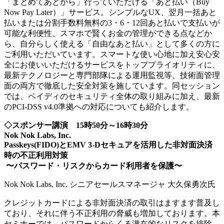
「まとめてあとから」行っていただける「あと払い（Buy
Now Pay Later）」サービス。シンプルなUX、翌月一括あと
払いまたは分割手数料無料の3・6・12回あと払いで支払いが
可能な利便性、スマホで賢くお金の管理ができる点などか
ら、自分らしく使える「自由なあと払い」として多くの方に
ご利用いただいています。スマートな使い心地に加え安心安
全にお使いいただけるサービスをトッププライオリティに、
最新テクノロジーと専門部隊による運用監視等、技術面管理
面の両方で徹底した安全対策を施しています。同セッション
では、ペイディのセキュリティ全体の取り組みに加え、最新
のPCI-DSS v4.0準拠への対応についても紹介します。
◇スポンサー講演 15時50分～16時30分
Nok Nok Labs, Inc.
Passkeys(FIDO)とEMV 3-Dセキュアを活用した非対面決済
時の不正利用対策
〜パスワード・リスクからカード利用者を保護〜
Nok Nok Labs, Inc. シニアセールスマネージャ 大久保勇次氏
クレジットカードによる非対面決済の取引はますます普及し
ており、それに伴う不正利用の脅威も増加しております。本
セミナーでは、パスワードからくる潜在的なリスクを排除