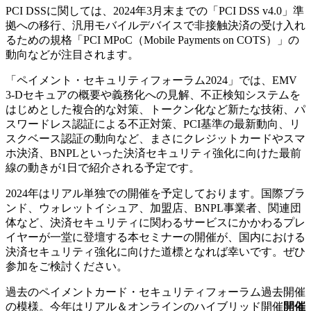
PCI DSSに関しては、2024年3月末までの「PCI DSS v4.0」準
拠への移行、汎用モバイルデバイスで非接触決済の受け入れ
るための規格「PCI MPoC（Mobile Payments on COTS）」の
動向などが注目されます。
「ペイメント・セキュリティフォーラム2024」では、EMV
3-Dセキュアの概要や義務化への見解、不正検知システムを
はじめとした複合的な対策、トークン化など新たな技術、パ
スワードレス認証による不正対策、PCI基準の最新動向、リ
スクベース認証の動向など、まさにクレジットカードやスマ
ホ決済、BNPLといった決済セキュリティ強化に向けた最前
線の動きが1日で紹介される予定です。
2024年はリアル単独での開催を予定しております。国際ブラ
ンド、ウォレットイシュア、加盟店、BNPL事業者、関連団
体など、決済セキュリティに関わるサービスにかかわるプレ
イヤーが一堂に登壇する本セミナーの開催が、国内における
決済セキュリティ強化に向けた道標となれば幸いです。ぜひ
参加をご検討ください。
過去のペイメントカード・セキュリティフォーラム過去開催
の模様。今年はリアル＆オンラインのハイブリッド開催
開催