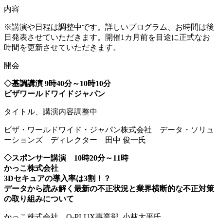
内容
※講演や日程は調整中です。詳しいプログラム、お時間は後
日発表させていただきます。開催1カ月前を目途に正式なお
時間を更新させていただきます。
開会
◇基調講演 9時40分～10時10分
ビザワールドワイドジャパン
タイトル、講演内容調整中
ビザ
・ワールドワイド・ジャパン株式会社 データ・ソリュ
ーションズ ディレクター 田中 俊一氏
◇スポンサー講演 10時20
分～11時
かっこ
株式会社
3Dセキュアの導入率は3割！？
データから読み解く最新の不正状況と業界横断的な不正対策
の取り組みについて
かっこ
株式会社 O-PLUX事業部 小林太平氏