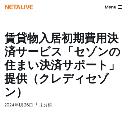
Menu
コ
ン
テ
賃貸物入居初期費用決
ン
ツ
済サービス「セゾンの
へ
ス
住まい決済サポート」
キ
ッ
提供（クレディセゾ
プ
ン）
2024年1月26日
未分類