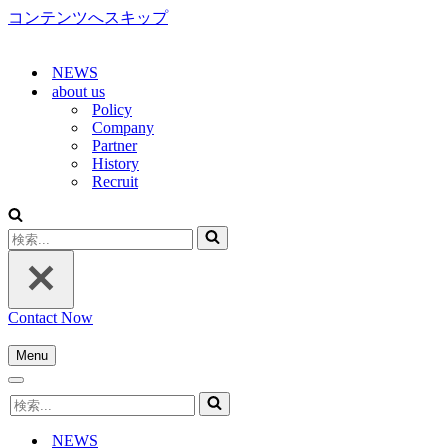
コンテンツへスキップ
NEWS
about us
Policy
Company
Partner
History
Recruit
検
索...
Contact Now
Menu
ナ
ナ
ビ
検
ビ
ゲ
索...
ゲ
ー
NEWS
ー
シ