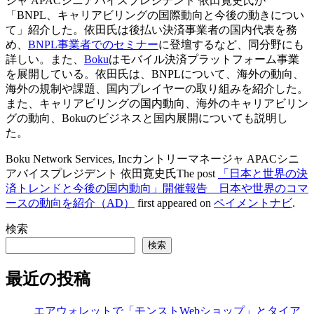
ジャ APACシニアバイスプレジデント 依田寛史氏が
「BNPL、キャリアビリングの国際動向と今後の動きについ
て」紹介した。依田氏は後払い決済事業者の国内代表を務
め、
BNPL事業者でのセミナー
に登壇するなど、同分野にも
詳しい。また、
Boku
はモバイル決済プラットフォーム事業
を展開している。依田氏は、BNPLについて、海外の動向、
海外の規制や課題、国内プレイヤーの取り組みを紹介した。
また、キャリアビリングの国内動向、海外のキャリアビリン
グの動向、Bokuのビジネスと国内展開についても説明し
た。
Boku Network Services, Incカントリーマネージャ APACシニ
アバイスプレジデント 依田寛史氏The post
「日本と世界の決
済トレンドと今後の国内動向」開催報告 日本や世界のコマ
ースの動向を紹介（AD）
first appeared on
ペイメントナビ
.
検索
検索
最近の投稿
エアウォレットで「モンストWebショップ」とタイア