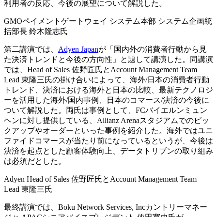
利用者の反応、今後の展望について解説した。
GMOペイメントゲートウェイ システム本部 システム企画統
括部長 鈴木隆志氏
第二講演では、
Adyen Japan
が「国内外の消費者行動から見
た決済トレンドと今後の方向性」と題して講演した。同講演
では、Head of Sales 佐野匠氏とAccount Management Team
Lead 東隆三氏の掛け合いによって、海外/日本の消費者行動
トレンド、決済における海外と日本の比較、最新テクノロジ
ーを活用した海外/国内事例、日本のコマース/決済の今後に
ついて解説した。両氏は事例として、FCバイエルンミュン
ヘンに対し提供している、Allianz Arenaスタジアムでのピッ
クアップやオーダーといった事例を紹介した。海外ではユニ
ファイドコマースが当たり前になっているというが、今後は
決済を起点とした顧客体験向上、データトリブンの取り組み
は必須だとした。
Adyen Head of Sales 佐野匠氏とAccount Management Team
Lead 東隆三氏
最終講演では、Boku Network Services, Incカントリーマネー