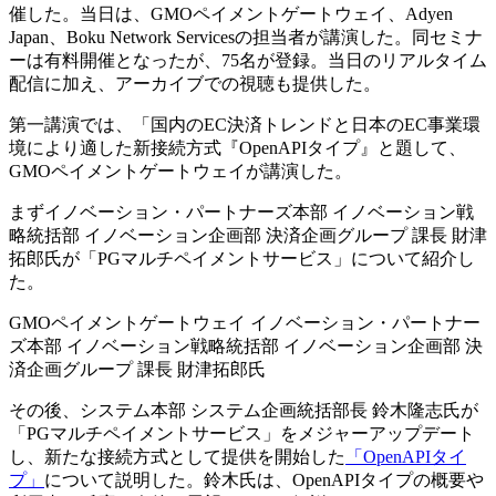
催した。当日は、GMOペイメントゲートウェイ、Adyen
Japan、Boku Network Servicesの担当者が講演した。同セミナ
ーは有料開催となったが、75名が登録。当日のリアルタイム
配信に加え、アーカイブでの視聴も提供した。
第一講演では、「国内のEC決済トレンドと日本のEC事業環
境により適した新接続方式『OpenAPIタイプ』と題して、
GMOペイメントゲートウェイが講演した。
まずイノベーション・パートナーズ本部​ イノベーション戦
略統括部 イノベーション企画部 決済企画グループ 課長 財津
拓郎氏が「PGマルチペイメントサービス」について紹介し
た。
GMOペイメントゲートウェイ イノベーション・パートナー
ズ本部​ イノベーション戦略統括部 イノベーション企画部 決
済企画グループ 課長 財津拓郎氏
その後、システム本部 システム企画統括部長 鈴木隆志氏が
「PGマルチペイメントサービス」をメジャーアップデート
し、新たな接続方式として提供を開始した
「OpenAPIタイ
プ」
について説明した。鈴木氏は、OpenAPIタイプの概要や