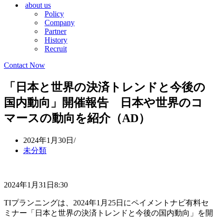
about us
シ
ョ
Policy
ョ
ン
Company
ン
メ
Partner
メ
ニ
History
ニ
ュ
Recruit
ュ
ー
ー
Contact Now
「日本と世界の決済トレンドと今後の
国内動向」開催報告 日本や世界のコ
マースの動向を紹介（AD）
2024年1月30日
未分類
2024年1月31日8:30
TIプランニングは、2024年1月25日にペイメントナビ有料セ
ミナー「日本と世界の決済トレンドと今後の国内動向」を開