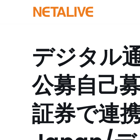
コ
ン
テ
ン
デジタル
ツ
へ
ス
公募自己
キ
ッ
プ
証券で連携（S