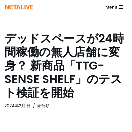
Menu
コ
ン
テ
デッドスペースが24時
ン
ツ
間稼働の無人店舗に変
へ
ス
身？ 新商品「TTG-
キ
ッ
SENSE SHELF」のテス
プ
ト検証を開始
2024年2月1日
未分類