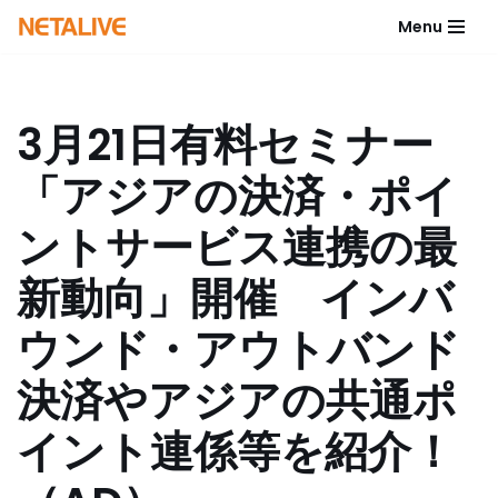
Menu
コ
ン
テ
3月21日有料セミナー
ン
ツ
「アジアの決済・ポイ
へ
ス
ントサービス連携の最
キ
ッ
新動向」開催 インバ
プ
ウンド・アウトバンド
決済やアジアの共通ポ
イント連係等を紹介！