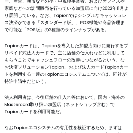
ー、屋台、朝市などの小・中規模事業者、およびオフィスや
家庭などへの訪問販売を行っている加盟店に向け2022年11月よ
り展開している。なお、Tapionではシンプルなキャッシュレ
ス決済ができる「スタンダード版」、POS機能や商品管理ま
で可能な「POS版」の2種類のラインナップがある。
Tapionカードは、Tapionを導入した加盟店向けに発行するプ
リペイド式法人カードで、主に店舗の仕入れなどに利用して
もらうことでキャッシュフローの改善につながるという。な
お決済ソリューションTapion、および法人カードTapionカー
ドを利用する一連のTapionエコシステムについては、同社が
特許申請中だという。
法人利用者は、今後店舗の仕入れ等において、国内・海外の
Mastercard取り扱い加盟店（ネットショップ含む）で
Tapionカードを利用可能だ。
なおTapionエコシステムの有用性を検証するため、まずは