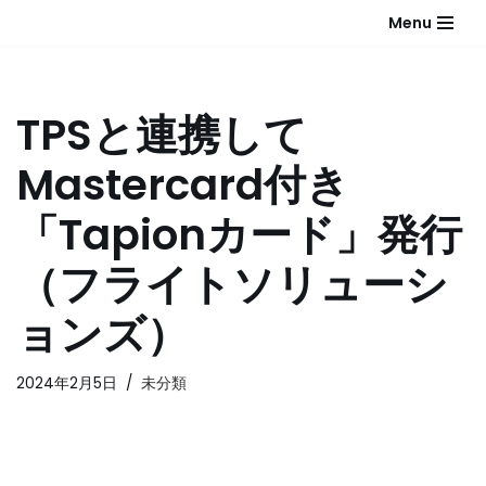
Menu
コ
ン
テ
TPSと連携して
ン
ツ
Mastercard付き
へ
ス
「Tapionカード」発行
キ
ッ
（フライトソリューシ
プ
ョンズ）
2024年2月5日
未分類