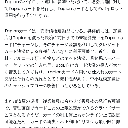
Tapionのパイロット運用に参加いただいている数店舗に対し
てTapionカードを発行し、Tapionカードとしてのパイロット
運用を行う予定となる。
Tapionカードは、売掛債権連動型になる。具体的には、加盟
店はTapionを使った決済の前日までの未精算売上をTapionカ
ードにチャージし、そのチャージ金額を利用してクレジット
カード決済による各種仕入れなどに利用可能だ。近年、食
材・アルコール類・乾物などのネット決済、業務系スーパー
マーケットでの仕入れ等、BtoB向けカード決済の導入が大き
く普及してきており、Tapionカードを用いた仕入れのカード
決済はそれらの流れととても親和性が高く、中小規模加盟店
のキャッシュフローの改善につながるとしている。
また加盟店の規模・従業員数に合わせて複数枚の発行も可能
で、管理画面でカードごとの上限設定ができるクラウドサー
ビスとなるそうだ。カードの利用停止もオンライン上で設定
可能なため、カードの紛失・不正利用のリスクも最小限に抑