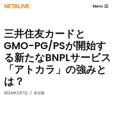
Menu
コ
ン
テ
三井住友カードと
ン
ツ
GMO-PG/PSが開始す
へ
ス
る新たなBNPLサービス
キ
ッ
「アトカラ」の強みと
プ
は？
2024年2月7日
未分類