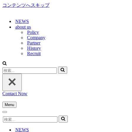
コンテンツへスキップ
NEWS
about us
Policy
Company
Partner
History
Recruit
検
索...
Contact Now
Menu
ナ
ナ
ビ
検
ビ
ゲ
索...
ゲ
ー
NEWS
ー
シ