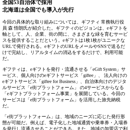
全国53自治体で採用
北海道は全国でも導入が先行
今回の具体的な取り組みについては、ギフティ 常務執行役
員 森 悟朗氏が紹介した。ギフティのビジョンは、eギフトを
軸として、人、企業、街の間に、さまざまな緑を育むサービ
スを提供することだという。eギフトは1枚1枚がユニークな
URLで発行される。eギフトのURLをメールやSNSで送るだ
けで完結し、リアルタイムの消込をするだけで、利用可能
だ。
ギフティは、eギフトを発行・流通させる「eGift System」サ
ービス、個人向けのeギフトサービス「giftee」、 法人向けの
eギフトサービス「giftee for Business」、自治体向けのデジタ
ルサービス「e街プラットフォーム」 の4サービスからなる
「eギフトプラットフォーム事業」を展開している。今回の
サービスは「e街プラットフォーム」を活用した旅先納税
だ。
「e街プラットフォーム」は、地域のニーズに応じた発行形
態が可能だ。例えば、電子化した地域通貨や乗車券・入場券
を発行し流通させることができる。また、地域の加盟店で利