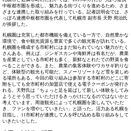
中枢都市圏を形成し、魅力ある街づくりを進めるため、さま
ざまな連携した取り組みを行っている。記者説明会では、さ
っぽろ連携中枢都市圏を代表して札幌市 副市長 天野 周治氏
が挨拶した。
札幌圏は充実した都市機能を備えている一方で、自然豊かな
環境で、食や観光資源も豊富で多くの観光客が訪れている。
札幌圏を構成する市町村にはまだ知られていない魅力がたく
さんある。例えば、ジンギスカンや海鮮丼は有名だが、農業
を産業としている市町村も多く、新鮮なとれたての野菜を食
べることができる。また、農業の集客体験やワカサギ釣りな
ど、体験型の観光も可能だ。スノーリゾートなど雪を楽しめ
る場所もある。今回の取り組みは参加する市町村のどこに寄
附をしても全市町村の加盟店で使える電子クーポンが発行さ
れる。天野氏は「ちょっと足を延ばして新しい体験をしてみ
ようとそう思っていただけるきっかけになるのではないかと
考えています。周遊観光によって札幌圏を楽しんでいただ
き、ファンを増やしていきたい」と語った。活力ある札幌を
目指し、11市町村が連携して人を呼び込める取り組みをして
いきたいとした。