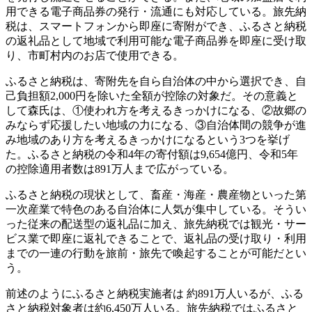
用できる電子商品券の発行・流通にも対応している。旅先納
税は、スマートフォンから即座に寄附ができ、ふるさと納税
の返礼品として地域で利用可能な電子商品券を即座に受け取
り、市町村内のお店で使用できる。
ふるさと納税は、寄附先を自ら自治体の中から選択でき、自
己負担額2,000円を除いた全額が控除の対象だ。その意義と
して森氏は、①使われ方を考えるきっかけになる、②故郷の
みならず応援したい地域の力になる、③自治体間の競争が進
み地域のあり方を考えるきっかけになるという3つを挙げ
た。ふるさと納税の令和4年の寄付額は9,654億円、令和5年
の控除適用者数は891万人まで広がっている。
ふるさと納税の現状として、畜産・海産・農産物といった第
一次産業で特色のある自治体に人気が集中している。そうい
った従来の配送型の返礼品に加え、旅先納税では観光・サー
ビス業で即座に返礼できることで、返礼品の受け取り・利用
までの一連の行動を旅前・旅先で喚起することが可能だとい
う。
前述のようにふるさと納税実施者は 約891万人いるが、ふる
さと納税対象者は約6,450万人いる。旅先納税ではふるさと