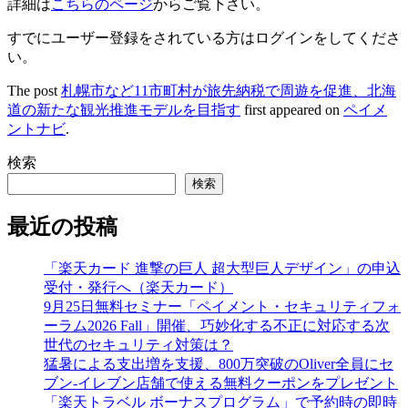
詳細は
こちらのページ
からご覧下さい。
すでにユーザー登録をされている方は
ログイン
をしてくださ
い。
The post
札幌市など11市町村が旅先納税で周遊を促進、北海
道の新たな観光推進モデルを目指す
first appeared on
ペイメ
ントナビ
.
検索
検索
最近の投稿
「楽天カード 進撃の巨人 超大型巨人デザイン」の申込
受付・発行へ（楽天カード）
9月25日無料セミナー「ペイメント・セキュリティフォ
ーラム2026 Fall」開催、巧妙化する不正に対応する次
世代のセキュリティ対策は？
猛暑による支出増を支援、800万突破のOliver全員にセ
ブン‐イレブン店舗で使える無料クーポンをプレゼント
「楽天トラベル ボーナスプログラム」で予約時の即時