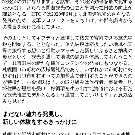
域経済の力になります」と話す。その経済効果を最大化する
ためには、さらなる周遊観光の促進と平均滞在日数の向上が
課題となる。HTOでは2020年6月より北海道観光のさらなる
発展のため、改革プロジェクトを立ち上げ、外部有識者から
の提言を実行に移してきた。
その１つとしてギフティと連携して旅先で寄附できる旅先納
税を開始することとなった。旅先納税は応援したい地域へ実
際に旅行する想いと行動がマッチした新しいふるさと納税の
形だという。観光を通して地域の魅力を体感してもらうこと
で、11市町村の新たな観光コンテンツの発展にもつながる。
札幌圏11市町村の広域返礼品であり、いずれかの市町村に納
税すれば11市町村すべての加盟店で使用することができるの
が特徴だ。小金澤氏は「この取り組みは旅行者、事業者、地
域住民が恩恵を受け、好循環を生み出す北海道における新た
な観光推進モデルとなるよう運営してまいります」と意気込
みを見せた。
まだない魅力を発見し、
新しい体験をするきっかけに
札幌市と近隣市町村においては、2019年3月にさっぽろ連携