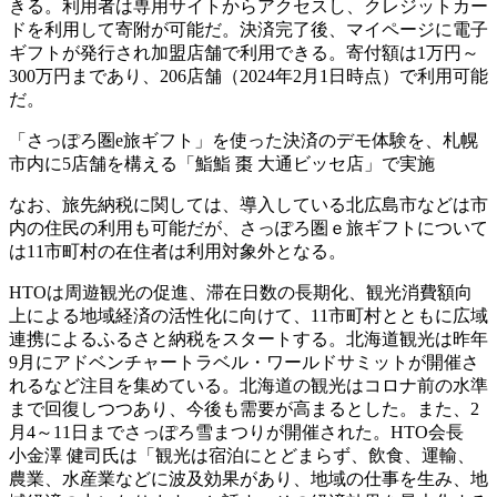
きる。利用者は専用サイトからアクセスし、クレジットカー
ドを利用して寄附が可能だ。決済完了後、マイページに電子
ギフトが発行され加盟店舗で利用できる。寄付額は1万円～
300万円まであり、206店舗（2024年2月1日時点）で利用可能
だ。
「さっぽろ圏e旅ギフト」を使った決済のデモ体験を、札幌
市内に5店舗を構える「鮨鮨 棗 大通ビッセ店」で実施
なお、旅先納税に関しては、導入している北広島市などは市
内の住民の利用も可能だが、さっぽろ圏ｅ旅ギフトについて
は11市町村の在住者は利用対象外となる。
HTOは周遊観光の促進、滞在日数の長期化、観光消費額向
上による地域経済の活性化に向けて、11市町村とともに広域
連携によるふるさと納税をスタートする。北海道観光は昨年
9月にアドベンチャートラベル・ワールドサミットが開催さ
れるなど注目を集めている。北海道の観光はコロナ前の水準
まで回復しつつあり、今後も需要が高まるとした。また、2
月4～11日までさっぽろ雪まつりが開催された。HTO会長
小金澤 健司氏は「観光は宿泊にとどまらず、飲食、運輸、
農業、水産業などに波及効果があり、地域の仕事を生み、地