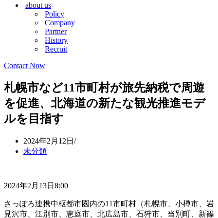
about us
シ
ョ
Policy
ョ
ン
Company
ン
メ
Partner
メ
ニ
History
ニ
ュ
Recruit
ュ
ー
ー
Contact Now
札幌市など11市町村が旅先納税で周遊
を促進、北海道の新たな観光推進モデ
ルを目指す
2024年2月12日
未分類
2024年2月13日8:00
さっぽろ連携中枢都市圏内の11市町村（札幌市、小樽市、岩
見沢市、江別市、恵庭市、北広島市、石狩市、当別町、新篠