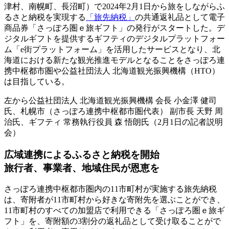
津村、南幌町、長沼町）で2024年2月1日から旅をしながらふ
るさと納税を実現する
「旅先納税」
の共通返礼品として電子
商品券「さっぽろ圏ｅ旅ギフト」の発行がスタートした。デ
ジタルギフトを提供するギフティのデジタルプラットフォー
ム「e街プラットフォーム」を活用したサービスとなり、北
海道における新たな観光推進モデルとなることをさっぽろ連
携中枢都市圏や公益社団法人 北海道観光振興機構（HTO）
は目指している。
左から公益社団法人 北海道観光振興機構 会長 小金澤 健司
氏、札幌市（さっぽろ連携中枢都市圏代表） 副市長 天野 周
治氏、ギフティ 常務執行役員 森 悟朗氏（2月1日の記者説明
会）
広域連携によるふるさと納税を開始
旅行者、事業者、地域住民が恩恵を
さっぽろ連携中枢都市圏内の11市町村が実施する旅先納税
は、寄附者が11市町村から好きな寄附先を選ぶことができ、
11市町村のすべての加盟店で利用できる「さっぽろ圏ｅ旅ギ
フト」を、寄附額の3割分の返礼品として受け取ることがで