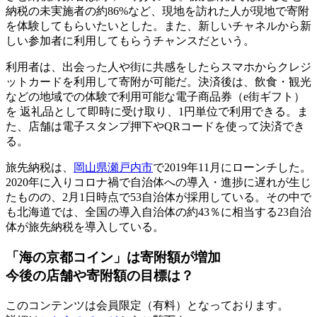
納税の未実施者の約86%など、現地を訪れた人が現地で寄附
を体験してもらいたいとした。また、新しいチャネルから新
しい参加者に利用してもらうチャンスだという。
利用者は、出会った人や街に共感をしたらスマホからクレジ
ットカードを利用して寄附が可能だ。決済後は、飲食・観光
などの地域での体験で利用可能な電子商品券（e街ギフト）
を 返礼品として即時に受け取り、1円単位で利用できる。ま
た、店舗は電子スタンプ押下やQRコードを使って決済でき
る。
旅先納税は、
岡山県瀬戸内市
で2019年11月にローンチした。
2020年に入りコロナ禍で自治体への導入・進捗に遅れが生じ
たものの、2月1日時点で53自治体が採用している。その中で
も北海道では、全国の導入自治体の約43％に相当する23自治
体が旅先納税を導入している。
「海の京都コイン」は寄附額が増加
今後の店舗や寄附額の目標は？
このコンテンツは会員限定（有料）となっております。