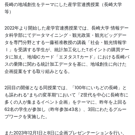
長崎の地域創生をテーマにした産学官連携授業（長崎大学
等）
2022年より開始した産学官連携授業では、長崎大学 情報デー
タ科学部にてデータマイニング・観光政策・観光ビッグデー
タを専門分野とする一藤裕准教授の講義「社会・観光情報学
Ⅰ」を受講する学生が、統計加工化したTポイントの購買デー
タに加え、地域ICカード「エヌタスTカード」における長崎バ
スの乗降に関わる統計加工データを基に、地域創生に向けた
企画提案をする取り組みとなる。
2回目の開催となる同授業では、「100年にいちどの長崎」と
も謳われる“まちの変革期”において「Z世代を中心に長崎市に
多くの人が集まるイベント企画」をテーマに、昨年を上回る
62名の学生が参加し（昨年参加43名）、3回にわたるグルー
プワークを実施した。
また2023年12月1日と8日に企画プレゼンテーションを行い、