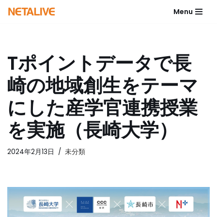
Menu
コ
ン
テ
Tポイントデータで長
ン
ツ
崎の地域創生をテーマ
へ
ス
にした産学官連携授業
キ
ッ
を実施（長崎大学）
プ
2024年2月13日
未分類