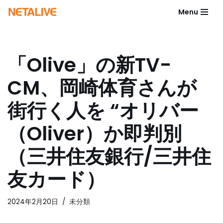
Menu
コ
ン
テ
「Olive」の新TV-
ン
ツ
CM、岡崎体育さんが
へ
ス
街行く人を “オリバー
キ
ッ
（Oliver）か即判別
プ
（三井住友銀行/三井住
友カード）
2024年2月20日
未分類