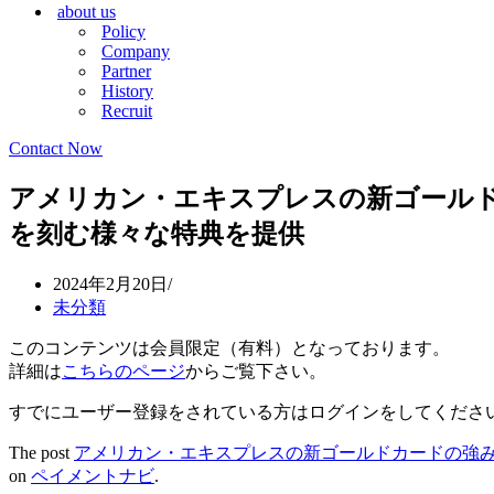
about us
シ
ョ
Policy
ョ
ン
Company
ン
メ
Partner
メ
ニ
History
ニ
ュ
Recruit
ュ
ー
ー
Contact Now
アメリカン・エキスプレスの新ゴールド
を刻む様々な特典を提供
2024年2月20日
未分類
このコンテンツは会員限定（有料）となっております。
詳細は
こちらのページ
からご覧下さい。
すでにユーザー登録をされている方は
ログイン
をしてくださ
The post
アメリカン・エキスプレスの新ゴールドカードの強み
on
ペイメントナビ
.