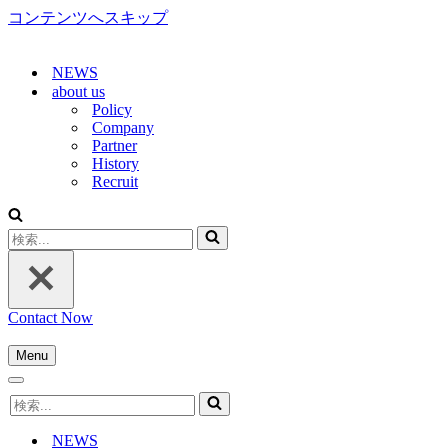
コンテンツへスキップ
NEWS
about us
Policy
Company
Partner
History
Recruit
検
索...
Contact Now
Menu
ナ
ナ
ビ
検
ビ
ゲ
索...
ゲ
ー
NEWS
ー
シ