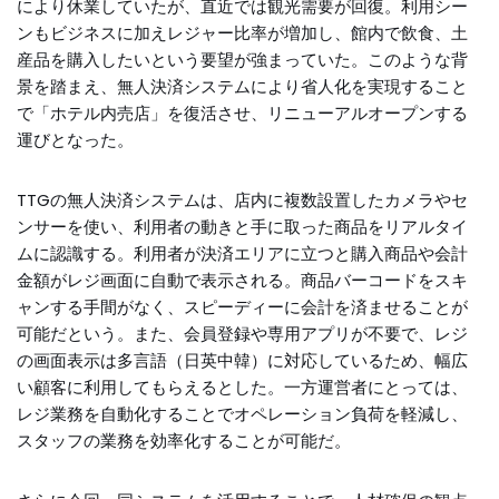
により休業していたが、直近では観光需要が回復。利用シー
ンもビジネスに加えレジャー比率が増加し、館内で飲食、土
産品を購入したいという要望が強まっていた。このような背
景を踏まえ、無人決済システムにより省人化を実現すること
で「ホテル内売店」を復活させ、リニューアルオープンする
運びとなった。
TTGの無人決済システムは、店内に複数設置したカメラやセ
ンサーを使い、利用者の動きと手に取った商品をリアルタイ
ムに認識する。利用者が決済エリアに立つと購入商品や会計
金額がレジ画面に自動で表示される。商品バーコードをスキ
ャンする手間がなく、スピーディーに会計を済ませることが
可能だという。また、会員登録や専用アプリが不要で、レジ
の画面表示は多言語（日英中韓）に対応しているため、幅広
い顧客に利用してもらえるとした。一方運営者にとっては、
レジ業務を自動化することでオペレーション負荷を軽減し、
スタッフの業務を効率化することが可能だ。