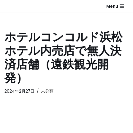
Menu
コ
ン
テ
ホテルコンコルド浜松
ン
ツ
ホテル内売店で無人決
へ
ス
済店舗（遠鉄観光開
キ
ッ
発）
プ
2024年2月27日
未分類