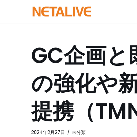
コ
ン
テ
ン
GC企画と
ツ
へ
ス
の強化や
キ
ッ
プ
提携（TM
2024年2月27日
未分類