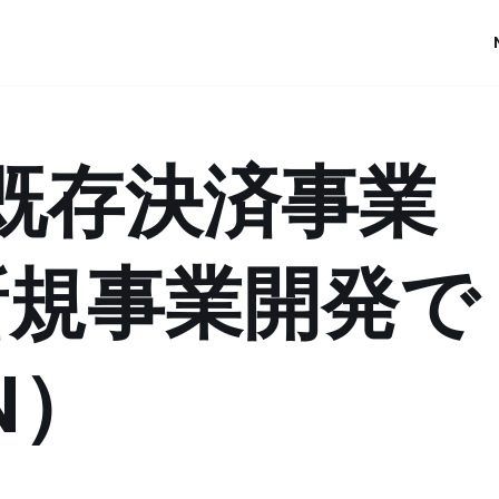
既存決済事業
新規事業開発で
N）