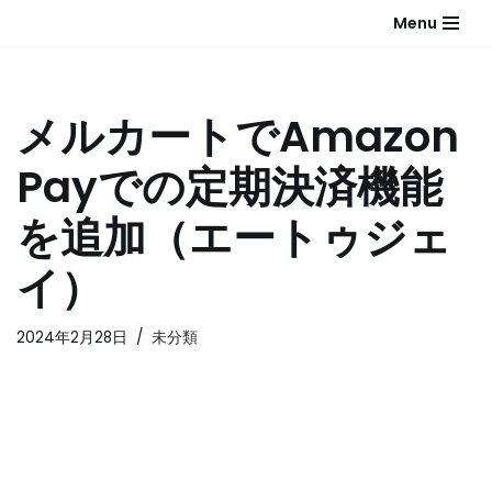
Menu
コ
ン
テ
メルカートでAmazon
ン
ツ
Payでの定期決済機能
へ
ス
を追加（エートゥジェ
キ
ッ
イ）
プ
2024年2月28日
未分類