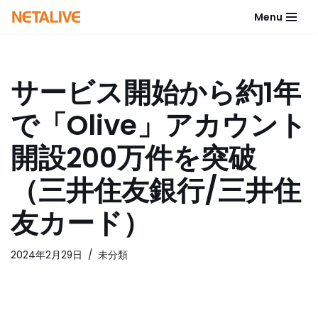
Menu
コ
ン
テ
サービス開始から約1年
ン
ツ
で「Olive」アカウント
へ
ス
開設200万件を突破
キ
ッ
（三井住友銀行/三井住
プ
友カード）
2024年2月29日
未分類