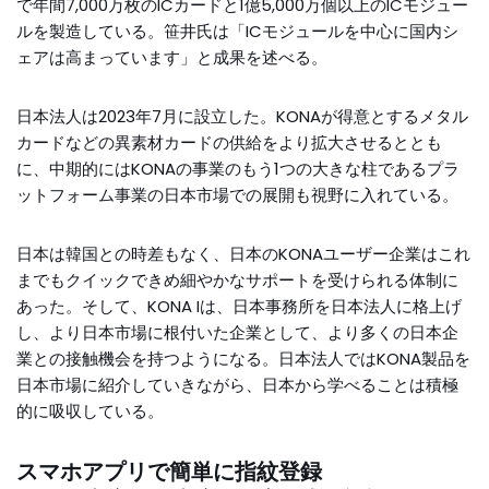
で年間7,000万枚のICカードと1億5,000万個以上のICモジュー
ルを製造している。笹井氏は「ICモジュールを中心に国内シ
ェアは高まっています」と成果を述べる。
日本法人は2023年7月に設立した。KONAが得意とするメタル
カードなどの異素材カードの供給をより拡大させるととも
に、中期的にはKONAの事業のもう1つの大きな柱であるプラ
ットフォーム事業の日本市場での展開も視野に入れている。
日本は韓国との時差もなく、日本のKONAユーザー企業はこれ
までもクイックできめ細やかなサポートを受けられる体制に
あった。そして、KONA Iは、日本事務所を日本法人に格上げ
し、より日本市場に根付いた企業として、より多くの日本企
業との接触機会を持つようになる。日本法人ではKONA製品を
日本市場に紹介していきながら、日本から学べることは積極
的に吸収している。
スマホアプリで簡単に指紋登録