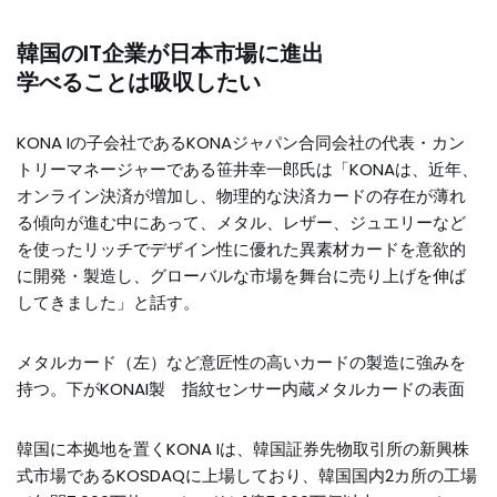
韓国のIT企業が日本市場に進出
学べることは吸収したい
KONA Iの子会社であるKONAジャパン合同会社の代表・カン
トリーマネージャーである笹井幸一郎氏は「KONAは、近年、
オンライン決済が増加し、物理的な決済カードの存在が薄れ
る傾向が進む中にあって、メタル、レザー、ジュエリーなど
を使ったリッチでデザイン性に優れた異素材カードを意欲的
に開発・製造し、グローバルな市場を舞台に売り上げを伸ば
してきました」と話す。
メタルカード（左）など意匠性の高いカードの製造に強みを
持つ。下がKONAI製 指紋センサー内蔵メタルカードの表面
韓国に本拠地を置くKONA Iは、韓国証券先物取引所の新興株
式市場であるKOSDAQに上場しており、韓国国内2カ所の工場