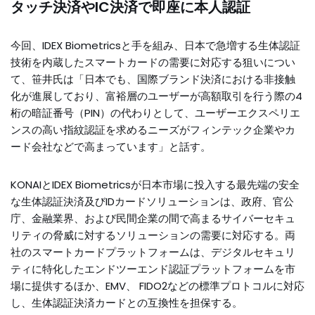
タッチ決済やIC決済で即座に本人認証
今回、IDEX Biometricsと手を組み、日本で急増する生体認証
技術を内蔵したスマートカードの需要に対応する狙いについ
て、笹井氏は「日本でも、国際ブランド決済における非接触
化が進展しており、富裕層のユーザーが高額取引を行う際の4
桁の暗証番号（PIN）の代わりとして、ユーザーエクスペリエ
ンスの高い指紋認証を求めるニーズがフィンテック企業やカ
ード会社などで高まっています」と話す。
KONAIとIDEX Biometricsが日本市場に投入する最先端の安全
な生体認証決済及びIDカードソリューションは、政府、官公
庁、金融業界、および民間企業の間で高まるサイバーセキュ
リティの脅威に対するソリューションの需要に対応する。両
社のスマートカードプラットフォームは、デジタルセキュリ
ティに特化したエンドツーエンド認証プラットフォームを市
場に提供するほか、EMV、 FIDO2などの標準プロトコルに対応
し、生体認証決済カードとの互換性を担保する。