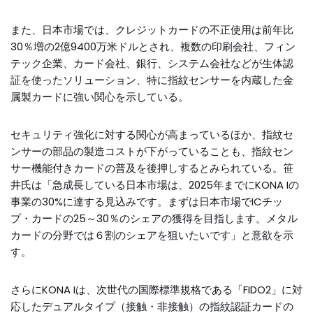
また、日本市場では、クレジットカードの不正使用は前年比
30％増の2億9400万米ドルとされ、複数の印刷会社、フィン
テック企業、カード会社、銀行、システム会社などが生体認
証を使ったソリューション、特に指紋センサーを内蔵した金
属製カードに強い関心を示している。
セキュリティ強化に対する関心が高まっているほか、指紋セ
ンサーの部品の製造コストが下がっていることも、指紋セン
サー機能付きカードの普及を後押しするとみられている。笹
井氏は「急成長している日本市場は、2025年までにKONA Iの
事業の30%に達する見込みです。まずは日本市場でICチッ
プ・カードの25～30％のシェアの獲得を目指します。メタル
カードの分野では６割のシェアを狙いたいです」と意欲を示
す。
さらにKONA Iは、次世代の国際標準規格である「FIDO2」に対
応したデュアルタイプ（接触・非接触）の指紋認証カードの