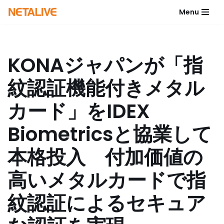
Menu
コ
ン
テ
KONAジャパンが「指
ン
ツ
紋認証機能付きメタル
へ
ス
カード」をIDEX
キ
ッ
Biometricsと協業して
プ
本格投入 付加価値の
高いメタルカードで指
紋認証によるセキュア