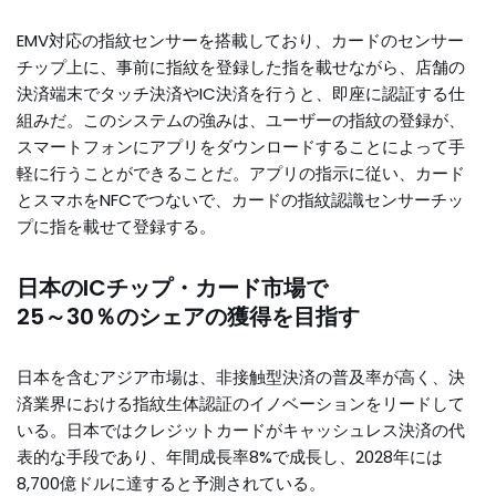
EMV対応の指紋センサーを搭載しており、カードのセンサー
チップ上に、事前に指紋を登録した指を載せながら、店舗の
決済端末でタッチ決済やIC決済を行うと、即座に認証する仕
組みだ。このシステムの強みは、ユーザーの指紋の登録が、
スマートフォンにアプリをダウンロードすることによって手
軽に行うことができることだ。アプリの指示に従い、カード
とスマホをNFCでつないで、カードの指紋認識センサーチッ
プに指を載せて登録する。
日本のICチップ・カード市場で
25～30％のシェアの獲得を目指す
日本を含むアジア市場は、非接触型決済の普及率が高く、決
済業界における指紋生体認証のイノベーションをリードして
いる。日本ではクレジットカードがキャッシュレス決済の代
表的な手段であり、年間成長率8%で成長し、2028年には
8,700億ドルに達すると予測されている。