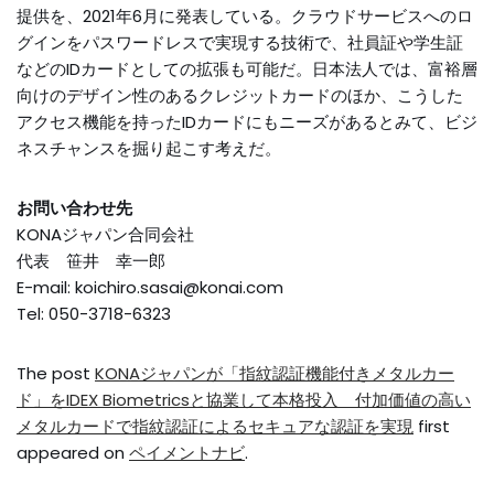
提供を、2021年6月に発表している。クラウドサービスへのロ
グインをパスワードレスで実現する技術で、社員証や学生証
などのIDカードとしての拡張も可能だ。日本法人では、富裕層
向けのデザイン性のあるクレジットカードのほか、こうした
アクセス機能を持ったIDカードにもニーズがあるとみて、ビジ
ネスチャンスを掘り起こす考えだ。
お問い合わせ先
KONAジャパン合同会社
代表 笹井 幸一郎
E-mail: koichiro.sasai@konai.com
Tel: 050-3718-6323
The post
KONAジャパンが「指紋認証機能付きメタルカー
ド」をIDEX Biometricsと協業して本格投入 付加価値の高い
メタルカードで指紋認証によるセキュアな認証を実現
first
appeared on
ペイメントナビ
.