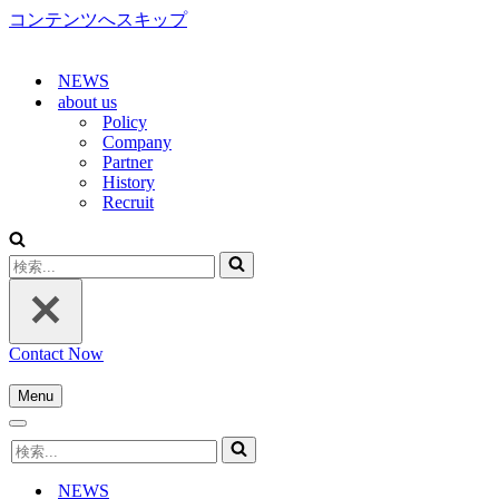
コンテンツへスキップ
NEWS
about us
Policy
Company
Partner
History
Recruit
検
索...
Contact Now
Menu
ナ
ナ
ビ
検
ビ
ゲ
索...
ゲ
ー
NEWS
ー
シ