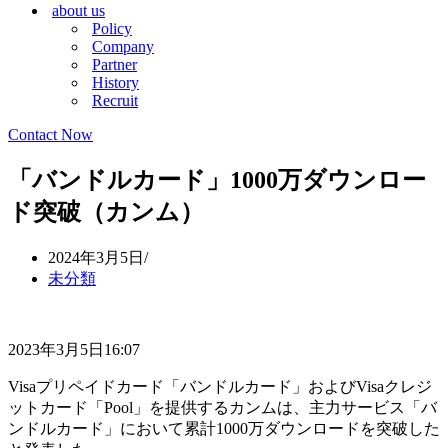
about us
シ
ョ
Policy
ョ
ン
Company
ン
メ
Partner
メ
ニ
History
ニ
ュ
Recruit
ュ
ー
ー
Contact Now
「バンドルカード」1000万ダウンロー
ド突破（カンム）
2024年3月5日
未分類
2023年3月5日16:07
Visaプリペイドカード「バンドルカード」およびVisaクレジ
ットカード「Pool」を提供するカンムは、主力サービス「バ
ンドルカード」において累計1000万ダウンロードを突破した