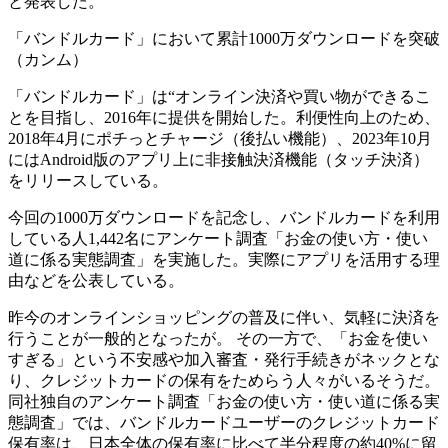
と発表した。
「バンドルカード」において累計1000万ダウンロードを突破
（カンム）
「バンドルカード」は“オンライン決済や買い物ができるこ
とを目指し、2016年に提供を開始した。利便性向上のため、
2018年4月にポチっとチャージ（後払い機能）、2023年10月
にはAndroid版のアプリ上に非接触決済機能（タッチ決済）
をリリースしている。
今回の1000万ダウンロードを記念し、バンドルカードを利用
している人1,442名にアンケート調査「お金の使い方・使い
道に係る実態調査」を実施した。実際にアプリを活用する理
由などを公表している。
昨今のオンラインショッピングの普及に伴い、気軽に決済を
行うことが一般的となったが。 その一方で、「お金を使い
すぎる」という不安感や加入審査・発行手続きがネックとな
り、クレジットカードの保有をためらう人々がいるそうだ。
同社独自のアンケート調査「お金の使い方・使い道に係る実
態調査」では、バンドルカードユーザーのクレジットカード
保有率は、日本全体の保有率に比べて半分程度の約40%に留