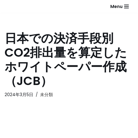
Menu
コ
ン
テ
日本での決済手段別
ン
ツ
CO2排出量を算定した
へ
ス
ホワイトペーパー作成
キ
ッ
（JCB）
プ
2024年3月5日
未分類