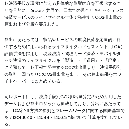
各決済手段が環境に与える具体的な影響内容を可視化するこ
とを目的に、Arborと共同で、日本での現金とキャッシュレス
決済サービスのライフサイクル全体で発生するCO2排出量の
算出および分析を実施した。
算出にあたっては、製品やサービスの環境負荷を定量的に評
価するために用いられるライフサイクルアセスメント（LCA）
評価手法を採用し、現金決済・物理カード決済・モバイルタ
ッチ決済のライフサイクルを「製造」・「運用」・「廃棄」
に分類して、各工程で発生するCO2排出量より、決済手段別
の取引一回当たりのCO2排出量を出し、その算出結果をホワ
イトペーパーにまとめている。
同レポートには、決済手段別CO2排出量算定のため活用した
データおよび算出ロジックも掲載しており、算出にあたって
は、LCA評価方法の原則とフレームワークに関する国際基準で
あるISO14040・14044・14064に基づいて計算を実行してい
る。