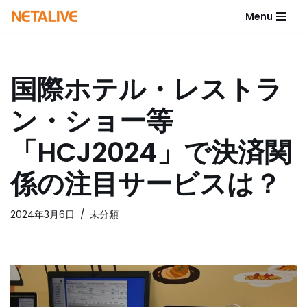
Menu
コ
ン
テ
国際ホテル・レストラ
ン
ツ
ン・ショー等
へ
ス
「HCJ2024」で決済関
キ
ッ
係の注目サービスは？
プ
2024年3月6日
未分類