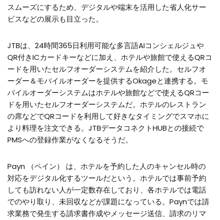
スムーズにするため、デジタルや端末を活用した省人化サー
ビスなどの展示も目立った。
JTBは、24時間365日利用可能な多言語AIコンシェルジュや
QR付きICカードキーなどに加え、ホテルや旅館で使えるQRコ
ードを用いたセルフオーダーシステムを紹介した。セルフオ
ーダー＆モバイルオーダーを提供するOkageと連携する。モ
バイルオーダーシステムはホテルや旅館などで使えるQRコー
ドを用いたセルフオーダーシステムだ。ホテルのレストラン
の席などでQRコードを利用して好きなタイミングでスマホに
より料理を注文できる。JTBデータコネクトHUBとの接続で
PMSへの登録作業がなくなるそうだ。
Payn （ペイン） は、ホテルを予約した人のキャンセル時の
対応をデジタル化するツールだという。ホテルでは事前予約
しても訪れない人が一定数存在しており、各ホテルでは電話
でのやり取り、未回収などが課題になっている。Paynでは請
求業務で発生する請求書作成やメッセージ送信、請求のリマ