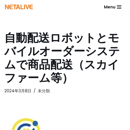
Menu
コ
ン
テ
自動配送ロボットとモ
ン
ツ
バイルオーダーシステ
へ
ス
ムで商品配送（スカイ
キ
ッ
ファーム等）
プ
2024年3月8日
未分類