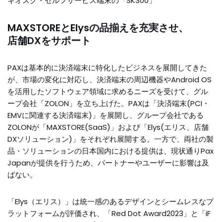
キオスク・セルフサービス端末の「SK300」
MAXSTOREとElysの品揃えを充実させ、
店舗DXをサポート
PAXは基本的に決済端末に特化したビジネスを展開してきた
が、市場の変化に対応し、決済端末の周辺機器やAndroid OS
を活用したソフトウェア領域に求めるニーズを受けて、グル
ープ会社「ZOLON」を立ち上げた。PAXは「決済端末(PCI・
EMVに関連する決済端末)」を展開し、グループ会社である
ZOLONが「MAXSTORE(SaaS)」および「Elys(エリス、店舗
DXソリューション)」をそれぞれ展開する。一方で、両社の製
品・ソリューションの日本国内における提供は、現状通りPax
Japanが提供を行うため、パートナーやユーザーに影響は及
ばない。
「Elys（エリス）」は統一感のあるデザインとシームレスなプ
ラットフォームが評価され、「Red Dot Award2023」と「iF