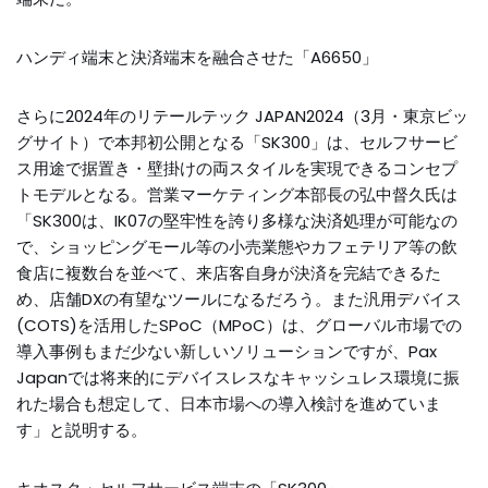
ハンディ端末と決済端末を融合させた「A6650」
さらに2024年のリテールテック JAPAN2024（3月・東京ビッ
グサイト）で本邦初公開となる「SK300」は、セルフサービ
ス用途で据置き・壁掛けの両スタイルを実現できるコンセプ
トモデルとなる。営業マーケティング本部長の弘中督久氏は
「SK300は、IK07の堅牢性を誇り多様な決済処理が可能なの
で、ショッピングモール等の小売業態やカフェテリア等の飲
食店に複数台を並べて、来店客自身が決済を完結できるた
め、店舗DXの有望なツールになるだろう。また汎用デバイス
(COTS)を活用したSPoC（MPoC）は、グローバル市場での
導入事例もまだ少ない新しいソリューションですが、Pax
Japanでは将来的にデバイスレスなキャッシュレス環境に振
れた場合も想定して、日本市場への導入検討を進めていま
す」と説明する。