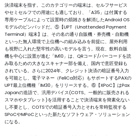
決済端末を指す。このカテゴリーの端末は、セルフサービス
やセミセルフでの用途にも適しており、「A35」は付属する
専用ケーブルによって設置時の煩雑さを解消したAndroid OS
モデルのピンパッドだ。⑤【UPT（Unattended Payment
Terminal）端末】は、その名の通り自販機・券売機・自動機
といった無人環境で上位機への組み込みを前提に、屋外利用
も視野に入れた堅牢性の高いモデルを言う。現在、飲料自販
機を中心に設置が進む「IM10」は、QRコード/バーコードを読
み取るための大きなスキャナー部を備え、国内で意匠登録も
されている。さらに2024年、クレジット決済の暗証番号入力
を可能とし、電子マネー（FeliCa対応）もサポートするPAXの
UPT最上位機種「IM30」をリリースする。⑥【XPoC】はPax
Japanの造語で、汎用デバイス(COTS。一般的に販売される
スマホやタブレット)を活用することで決済端末を簡素化ない
し不要とし、COTSでの暗証番号入力とそれを常時監視する
SPoCやMPoCといった新たなソフトウェア・ソリューション
になる。