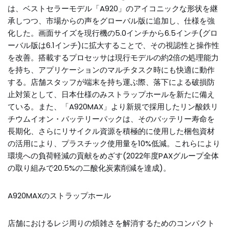
は、ベストセラーモデル「A920」のアイコニックな形状を継
承しつつ、市場からの声をグローバル版に追加し、仕様を強
化した。画面サイズを現行機の5.0インチから6.5インチ(グロ
ーバル版は6.1インチ)に拡大することで、その視認性と操作性
を改善。搭載するプロセッサは現行モデルの約2倍の処理能力
を持ち、アプリケーションのマルチタスク時にも快適に動作
する。店舗スタッフが端末を持ち運ぶ際、落下による破損防
止対策として、日本仕様のみストラップホールを新たに備え
ている。また、「A920MAX」より新規で採用したリン酸鉄リ
チウムイオン・バッテリーパックは、そのバッテリー寿命を
長期化、さらにリサイクル資源を積極的に使用した梱包資材
の活用により、プラスチック使用量を10%低減。これらにより
環境への負荷軽減の貢献をめざす(2022年度PAXグループ全体
の取り組みで20.5%の二酸化炭素削減を達成)。
A920MAXのストラップホール
店舗におけるレジ周りの煩雑さを解消するためのコンパクト