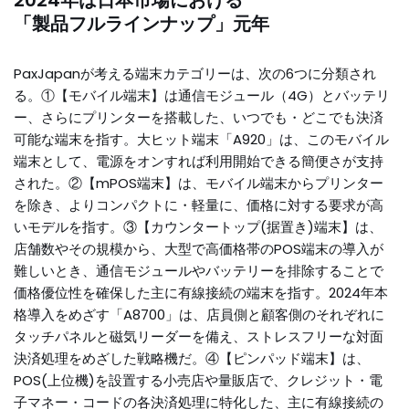
「製品フルラインナップ」元年
PaxJapanが考える端末カテゴリーは、次の6つに分類され
る。①【モバイル端末】は通信モジュール（4G）とバッテリ
ー、さらにプリンターを搭載した、いつでも・どこでも決済
可能な端末を指す。大ヒット端末「A920」は、このモバイル
端末として、電源をオンすれば利用開始できる簡便さが支持
された。②【mPOS端末】は、モバイル端末からプリンター
を除き、よりコンパクトに・軽量に、価格に対する要求が高
いモデルを指す。③【カウンタートップ(据置き)端末】は、
店舗数やその規模から、大型で高価格帯のPOS端末の導入が
難しいとき、通信モジュールやバッテリーを排除することで
価格優位性を確保した主に有線接続の端末を指す。2024年本
格導入をめざす「A8700」は、店員側と顧客側のそれぞれに
タッチパネルと磁気リーダーを備え、ストレスフリーな対面
決済処理をめざした戦略機だ。④【ピンパッド端末】は、
POS(上位機)を設置する小売店や量販店で、クレジット・電
子マネー・コードの各決済処理に特化した、主に有線接続の