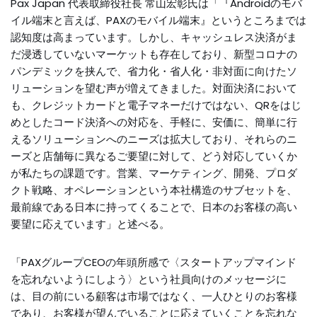
Pax Japan 代表取締役社長 常山宏彰氏は「『Androidのモバ
イル端末と言えば、PAXのモバイル端末』というところまでは
認知度は高まっています。しかし、キャッシュレス決済がま
だ浸透していないマーケットも存在しており、新型コロナの
パンデミックを挟んで、省力化・省人化・非対面に向けたソ
リューションを望む声が増えてきました。対面決済において
も、クレジットカードと電子マネーだけではない、QRをはじ
めとしたコード決済への対応を、手軽に、安価に、簡単に行
えるソリューションへのニーズは拡大しており、それらのニ
ーズと店舗毎に異なるご要望に対して、どう対応していくか
が私たちの課題です。営業、マーケティング、開発、プロダ
クト戦略、オペレーションという本社構造のサブセットを、
最前線である日本に持ってくることで、日本のお客様の高い
要望に応えています」と述べる。
「PAXグループCEOの年頭所感で〈スタートアップマインド
を忘れないようにしよう〉という社員向けのメッセージに
は、目の前にいる顧客は市場ではなく、一人ひとりのお客様
であり、お客様が望んでいることに応えていくことを忘れな