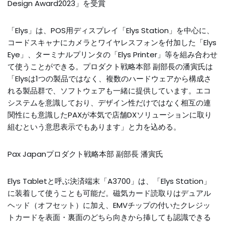
Design Award2023」を受賞
「Elys」は、POS用ディスプレイ「Elys Station」を中心に、
コードスキャナにカメラとワイヤレスフォンを付加した「Elys
Eye」、ターミナルプリンタの「Elys Printer」等を組み合わせ
て使うことができる。プロダクト戦略本部 副部長の潘寅氏は
「Elysは1つの製品ではなく、複数のハードウェアから構成さ
れる製品群で、ソフトウェアも一緒に提供しています。エコ
システムを意識しており、デザイン性だけではなく相互の連
関性にも意識したPAXが本気で店舗DXソリューションに取り
組むという意思表示でもあります」と力を込める。
Pax Japanプロダクト戦略本部 副部長 潘寅氏
Elys Tabletと呼ぶ決済端末「A3700」は、「Elys Station」
に装着して使うことも可能だ。磁気カード読取りはデュアル
ヘッド（オフセット）に加え、EMVチップの付いたクレジッ
トカードを表面・裏面のどちら向きから挿しても認識できる