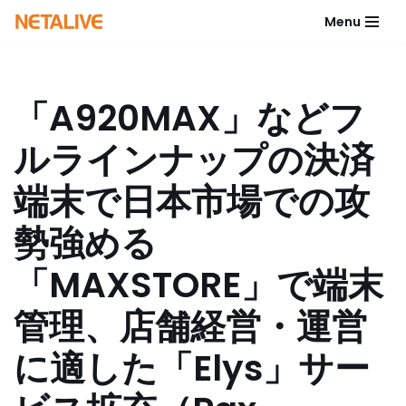
Menu
コ
ン
テ
「A920MAX」などフ
ン
ツ
ルラインナップの決済
へ
ス
端末で日本市場での攻
キ
ッ
勢強める
プ
「MAXSTORE」で端末
管理、店舗経営・運営
に適した「Elys」サー