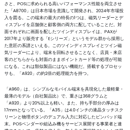
さと、POSに求められる高いパフォーマンス性能を両立させ
た「A8700」は日本市場を意識して開発され、2024年市場投
入を図る。この端末の最大の特長の1つは、磁気リーダーとデ
ィスプレイを店舗側と顧客側の両方に配していることだ。対
面それぞれに画面を配したツインディスプレイは、PAXが
2017年より販売する「Eシリーズ」というモデル群から採用し
た意匠の系譜といえる。このツインディスプレイとツイン磁
気リーダーにより、端末を回転させることなく、店員・来店
客のどちらからも対面のままポイントカード等の処理が可能
になる。これは類似製品にはない機能だ。搭載するプロセッ
サも、「A920」の約2倍の処理能力を持つ。
「A960」は、シンプルなモバイル端末を具現化した最軽量・
最薄のモデル（自社製品比）で、重さは368グラムと
「A920」より20%以上も軽い。また、持ち手部分の厚みは
17mmとなっている。「A35」は4.0インチの液晶タッチスク
リーンと物理ボタンのデュアル入力に対応したピンパッド端
末。POSベンダーや組込み機をサービス展開する事業者と連