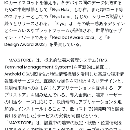
ICカードスロットを備える。各デバイス間のデータ伝送する
ための中継機器として「Elys Hub」も存在。またQRコード等
のスキャナーとしての「Elys Lens」はじめ、シリーズ製品が
続々とリリースされる。「Elys」は、その統一感あるデザイン
とシームレスなプラットフォームが評価され、世界的なデザ
イン・アワードである「Red DotAward 2023」と「iF
Design Award 2023」を受賞している。
「MAXSTORE」は、従来的な端末管理システム(TMS、
Terminal Management System)を革新的に見直し、
Android OSの拡張性と地理情報機能を活用した高度な端末情
報連携サービスだ。直感的な操作を可能とするUIデザインと、
決済端末向けのさまざまなアプリケーションを提供する「ア
プリストア」を組み込んでいる。導入企業は、端末ユーザー
の用途やニーズに応じて、決済端末にアプリケーションを追
加的にインストールすることで、低コストで(開発時間と開発
費用を節約した)サービスの実装が可能だという。
「MAXSTORE」は、設置中の端末の設定・状態・位置情報を
リアルタイムで確認することができ、グループ単位でのファ