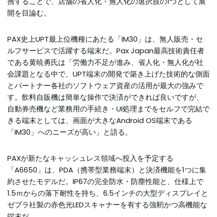
携することで、店舗の省人化・無人化の選択肢の1つとして展
開を目論む。
PAX史上UPT最上位機種にあたる「IM30」は、無人販売・セ
ルフサービスで活躍する端末だ。Pax Japan最高技術責任者
である黄暁勇氏は「労働力不足が進み、省人化・無人化が社
会課題となる中で、UPT端末の開発で築き上げた技術的な側面
とパートナー各社のソフトウェア資産の活用が最大の強みで
す。飲料自販機は簡単な操作で決済ができれば良いですが、
自動券売機など業務用の手続き・UI処理までをセルフで完結で
きる端末としては、画面が大きなAndroid OS端末である
「IM30」へのニーズが高い」と語る。
PAXが新たなキャッシュレス領域へ投入を予定する
「A6650」は、PDA（携帯型業務端末）と決済機能を1つに集
約させたモデルだ。IP67の完全防水・防塵性能と、仕様上で
1.5ｍからの落下耐性を持ち、6.5インチの大型ディスプレイと
ゼブラ社製の赤色光LEDスキャナーを有する強靭かつ高機能な
端末だ。