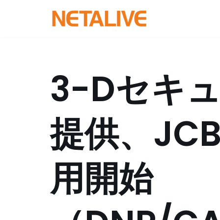
コ
ン
テ
ン
3-Dセキ
ツ
へ
ス
提供、JC
キ
ッ
プ
用開始