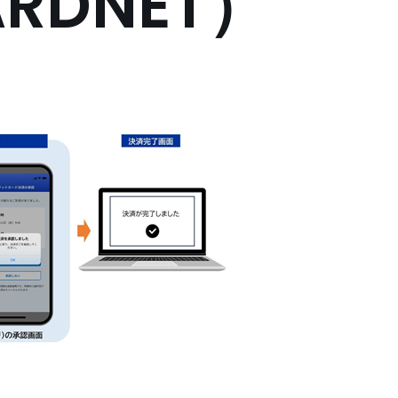
ARDNET）