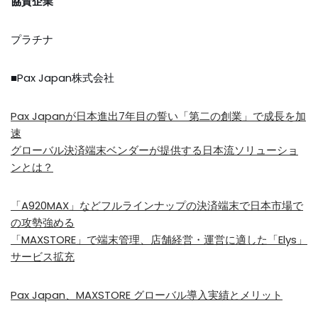
協賛企業
プラチナ
■Pax Japan株式会社
Pax Japanが日本進出7年目の誓い「第二の創業」で成長を加
速
グローバル決済端末ベンダーが提供する日本流ソリューショ
ンとは？
「A920MAX」などフルラインナップの決済端末で日本市場で
の攻勢強める
「MAXSTORE」で端末管理、店舗経営・運営に適した「Elys」
サービス拡充
Pax Japan、MAXSTORE グローバル導入実績とメリット