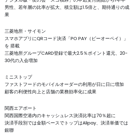
男性、若年層の比率が拡大、積立額は1.5倍と、期待通りの成
果
三菱地所・サイモン
スマホアプリにQRコード決済「PO PAY（ピーオーペイ）」
を 搭載
三菱地所グループCARD登録で最大2.5％ポイント還元、20-
30代の入会増加
ミニストップ
ファストフードのモバイルオーダーの利用が日に日に増加
顧客の利便性向上と店舗の業務効率化に成果
関西エアポート
関西国際空港内のキャッシュレス決済比率は70％超に
決済手段別では金額ベースでトップはAlipay、決済単価では
銀聯