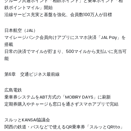
グループ共通ポイント「相鉄ポイント」と乗車ポイント「相
鉄ポイントマイル」開始
沿線サービス充実と基盤を強化、会員数100万人が目標
日本航空（JAL）
マイレージバンク会員向けアプリにスマホ決済「JAL Pay」を
搭載
日常の決済でマイルが貯まり、500マイルから支払いに充当可
能
第6章 交通ビジネス最前線
広島電鉄
乗車券システムをABT方式の「MOBIRY DAYS」に刷新
定期券購入やチャージも窓口を通さずスマホアプリで完結
スルッとKANSAI協議会
関西の鉄道・バスなどで使えるQR乗車券「スルッとQRtto」