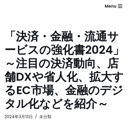
Menu
コ
ン
テ
「決済・金融・流通サ
ン
ツ
ービスの強化書2024」
へ
ス
～注目の決済動向、店
キ
ッ
舗DXや省人化、拡大す
プ
るEC市場、金融のデジ
タル化などを紹介～
2024年3月13日
未分類