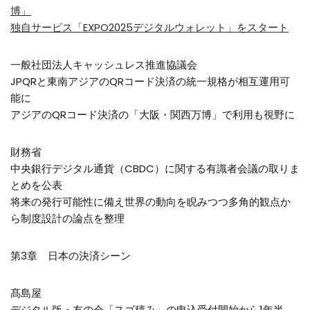
博」
独自サービス「EXPO2025デジタルウォレット」をスタート
一般社団法人キャッシュレス推進協議会
JPQRと東南アジアのQRコード決済の統一規格が相互運用可
能に
アジアのQRコード決済の「大阪・関西万博」で利用も視野に
財務省
中央銀行デジタル通貨（CBDC）に関する有識者会議の取りま
とめを公表
将来の発行可能性に備え世界の動向を睨みつつ多角的観点か
ら制度設計の論点を整理
第3章 日本の決済シーン
髙島屋
デジタル版・友の会「スゴ積み」の申込受付開始から1年半