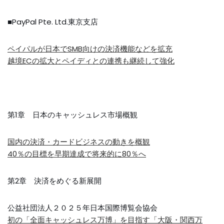
■PayPal Pte. Ltd.東京支店
ペイパルが日本でSMB向けの決済機能などを拡充
越境ECの拡大とペイディとの連携も継続して強化
第1章 日本のキャッシュレス市場概観
国内の決済・カードビジネスの動きを概観
40％の目標を早期達成で将来的に80％へ
第2章 決済をめぐる新展開
公益社団法人２０２５年日本国際博覧会協会
初の「全面キャッシュレス万博」を目指す「大阪・関西万