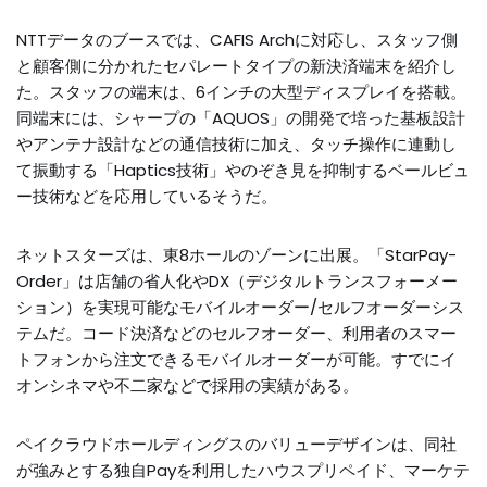
NTTデータのブースでは、CAFIS Archに対応し、スタッフ側
と顧客側に分かれたセパレートタイプの新決済端末を紹介し
た。スタッフの端末は、6インチの大型ディスプレイを搭載。
同端末には、シャープの「AQUOS」の開発で培った基板設計
やアンテナ設計などの通信技術に加え、タッチ操作に連動し
て振動する「Haptics技術」やのぞき見を抑制するベールビュ
ー技術などを応用しているそうだ。
ネットスターズは、東8ホールのゾーンに出展。「StarPay-
Order」は店舗の省人化やDX（デジタルトランスフォーメー
ション）を実現可能なモバイルオーダー/セルフオーダーシス
テムだ。コード決済などのセルフオーダー、利用者のスマー
トフォンから注文できるモバイルオーダーが可能。すでにイ
オンシネマや不二家などで採用の実績がある。
ペイクラウドホールディングスのバリューデザインは、同社
が強みとする独自Payを利用したハウスプリペイド、マーケテ