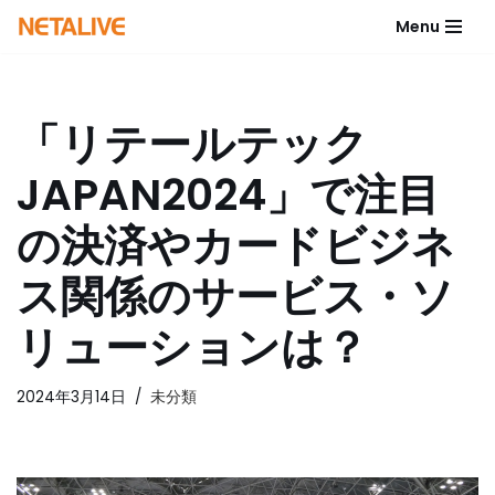
Menu
コ
ン
テ
「リテールテック
ン
ツ
JAPAN2024」で注目
へ
ス
の決済やカードビジネ
キ
ッ
ス関係のサービス・ソ
プ
リューションは？
2024年3月14日
未分類