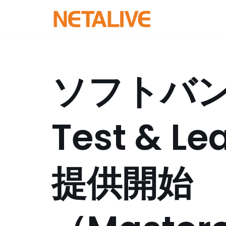
コ
ン
テ
ン
ソフトバ
ツ
へ
ス
Test & 
キ
ッ
プ
提供開始