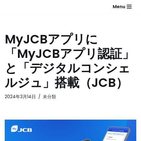
Menu
コ
ン
テ
MyJCBアプリに
ン
ツ
「MyJCBアプリ認証」
へ
ス
と「デジタルコンシェ
キ
ッ
ルジュ」搭載（JCB）
プ
2024年3月14日
未分類