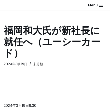
Menu
コ
ン
テ
福岡和大氏が新社長に
ン
ツ
就任へ（ユーシーカー
へ
ス
ド）
キ
ッ
2024年3月19日
未分類
プ
2024年3月19日9:30