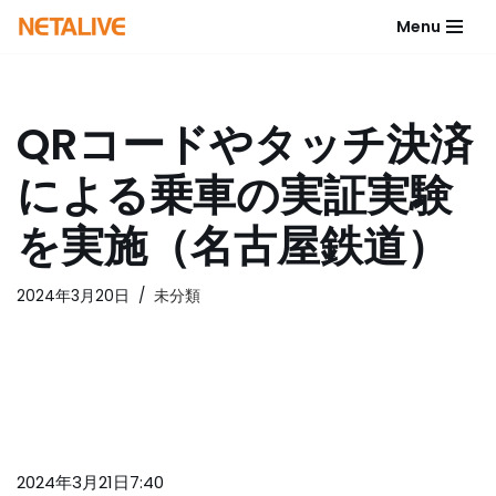
Menu
コ
ン
テ
QRコードやタッチ決済
ン
ツ
による乗車の実証実験
へ
ス
を実施（名古屋鉄道）
キ
ッ
2024年3月20日
未分類
プ
2024年3月21日7:40