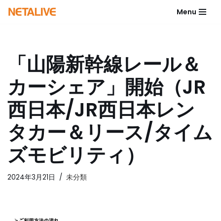
Menu
コ
ン
テ
「山陽新幹線レール＆
ン
ツ
カーシェア」開始（JR
へ
ス
西日本/JR西日本レン
キ
ッ
タカー＆リース/タイム
プ
ズモビリティ）
2024年3月21日
未分類