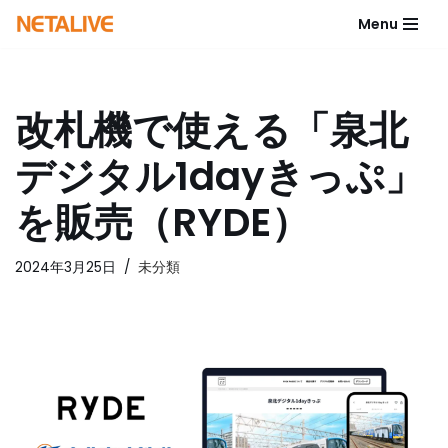
Menu
コ
ン
テ
改札機で使える「泉北
ン
ツ
デジタル1dayきっぷ」
へ
ス
を販売（RYDE）
キ
ッ
2024年3月25日
未分類
プ