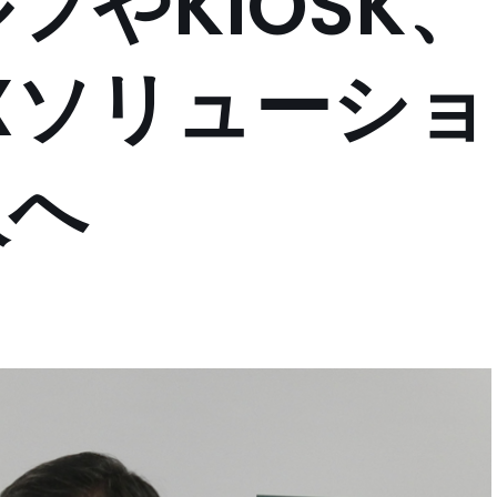
フやKIOSK、
DXソリューショ
入へ