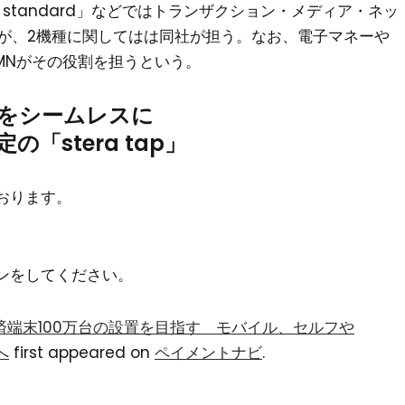
al standard」などではトランザクション・メディア・ネッ
たが、2機種に関してはは同社が担う。なお、電子マネーや
き続きTMNがその役割を担うという。
支払いをシームレスに
定の「
stera tap
」
おります。
ン
をしてください。
で決済端末100万台の設置を目指す モバイル、セルフや
へ
first appeared on
ペイメントナビ
.