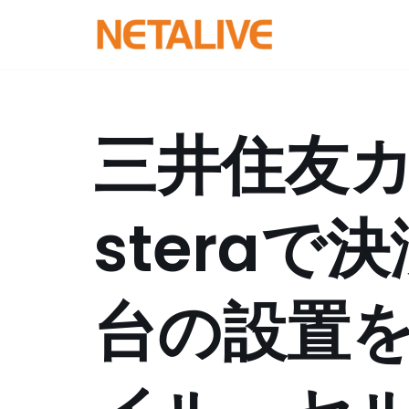
コ
ン
テ
ン
三井住友カ
ツ
へ
ス
steraで
キ
ッ
プ
台の設置