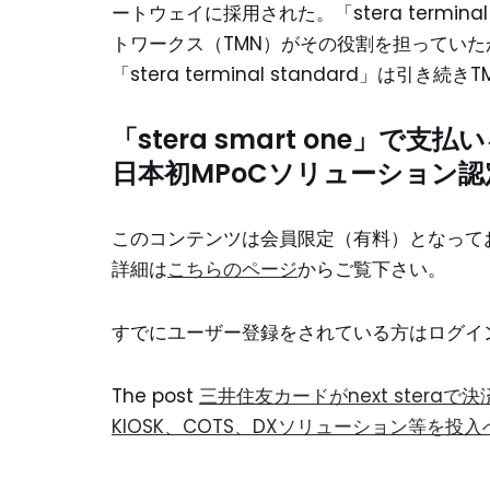
ートウェイに採用された。「stera termin
トワークス（TMN）がその役割を担ってい
「stera terminal standard」は引
「stera smart one」で
日本初
MPoC
ソリューション
認
このコンテンツは会員限定（有料）となって
詳細は
こちらのページ
からご覧下さい。
すでにユーザー登録をされている方は
ログイ
The post
三井住友カードがnext stera
KIOSK、COTS、DXソリューション等を投入