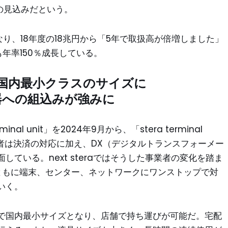
台の見込みだという。
なり、18年度の18兆円から「5年で取扱高が倍増しました」
も年率150％成長している。
ile」は国内最小クラスのサイズに
t」は機器への組込みが強みに
minal unit」を2024年9月から、「stera terminal
。事業者は決済の対応に加え、DX（デジタルトランスフォーメー
ている。next steraではそうした事業者の変化を踏ま
ともに端末、センター、ネットワークにワンストップで対
いく。
スマホサイズで国内最小サイズとなり、店舗で持ち運びが可能だ。宅配