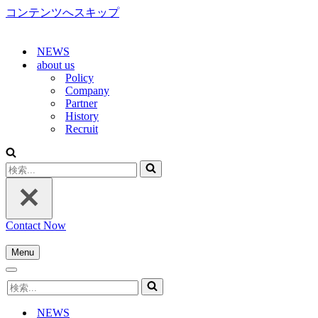
コンテンツへスキップ
NEWS
about us
Policy
Company
Partner
History
Recruit
検
索...
Contact Now
Menu
ナ
ナ
ビ
検
ビ
ゲ
索...
ゲ
ー
NEWS
ー
シ