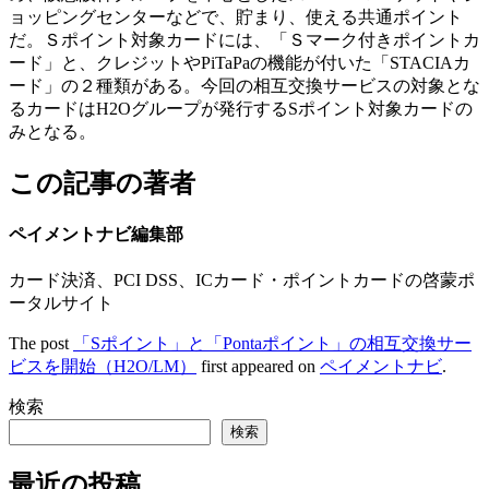
ョッピングセンターなどで、貯まり、使える共通ポイント
だ。Ｓポイント対象カードには、「Ｓマーク付きポイントカ
ード」と、クレジットやPiTaPaの機能が付いた「STACIAカ
ード」の２種類がある。今回の相互交換サービスの対象とな
るカードはH2Oグループが発行するSポイント対象カードの
みとなる。
この記事の著者
ペイメントナビ編集部
カード決済、PCI DSS、ICカード・ポイントカードの啓蒙ポ
ータルサイト
The post
「Sポイント」と「Pontaポイント」の相互交換サー
ビスを開始（H2O/LM）
first appeared on
ペイメントナビ
.
検索
検索
最近の投稿