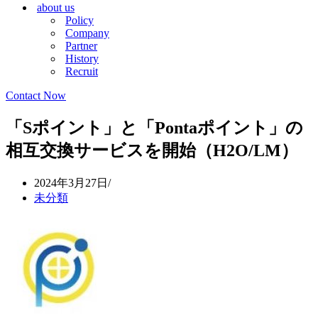
about us
シ
ョ
Policy
ョ
ン
Company
ン
メ
Partner
メ
ニ
History
ニ
ュ
Recruit
ュ
ー
ー
Contact Now
「Sポイント」と「Pontaポイント」の
相互交換サービスを開始（H2O/LM）
2024年3月27日
未分類