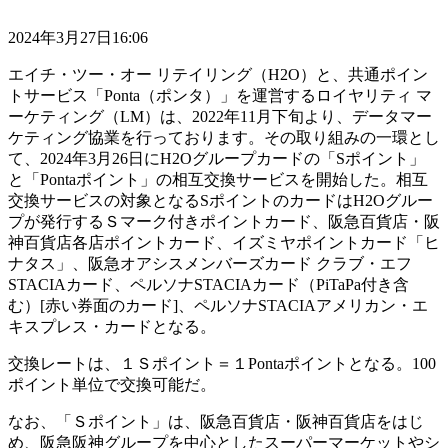
2024年3月27日16:06
エイチ・ツー・オー リテイリング（H2O）と、共通ポイン
トサービス「Ponta（ポンタ）」を運営するロイヤリティ マ
ーケティング（LM）は、2022年11月下旬より、データマー
ケティング協業を行っております。その取り組みの一環とし
て、2024年3月26日にH2Oグループカードの「Sポイント」
と「Pontaポイント」の相互交換サービスを開始した。相互
交換サービスの対象となるSポイントのカードはH2Oグルー
プが発行するＳマーク付きポイントカード、阪急百貨店・阪
神百貨店各店ポイントカード、イズミヤポイントカード「ヒ
ナタス」、阪急オアシスメンバーズカード クラブ・エフ
STACIAカード、ペルソナSTACIAカード（PiTaPa付き含
む）[赤い券面のカード]、ペルソナSTACIAアメリカン・エ
キスプレス・カードとなる。
交換レートは、１Ｓポイント＝１Pontaポイントとなる。100
ポイント単位で交換可能だ。
なお、「Ｓポイント」は、阪急百貨店・阪神百貨店をはじ
め、阪急阪神グループを中心としたスーパーマーケットやシ