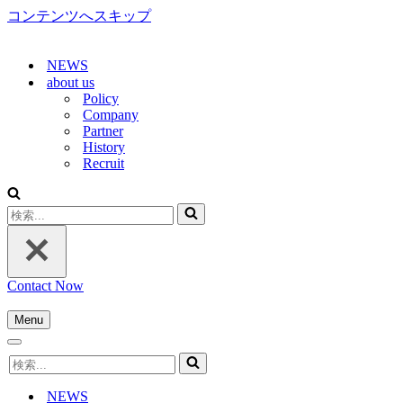
コンテンツへスキップ
NEWS
about us
Policy
Company
Partner
History
Recruit
検
索...
Contact Now
Menu
ナ
ナ
ビ
検
ビ
ゲ
索...
ゲ
ー
NEWS
ー
シ