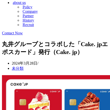
about us
シ
ョ
Policy
ョ
ン
Company
ン
メ
Partner
メ
ニ
History
ニ
ュ
Recruit
ュ
ー
ー
Contact Now
丸井グループとコラボした「Cake. jpエ
ポスカード」発行（Cake. jp）
2024年3月28日
未分類