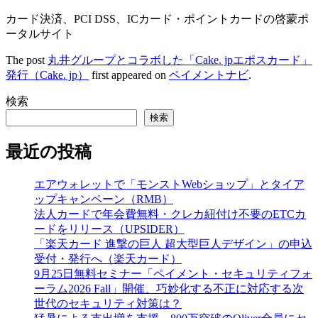
カード決済、PCI DSS、ICカード・ポイントカードの啓蒙ポ
ータルサイト
The post
丸井グループとコラボした「Cake. jpエポスカード」
発行（Cake. jp）
first appeared on
ペイメントナビ
.
検索
検索
最近の投稿
エアウォレットで「モンストWebショップ」とタイア
ップキャンペーン（RMB）
法人カードで年会費無料・クレカ紐付け不要のETCカ
ードをリリース（UPSIDER）
「楽天カード 進撃の巨人 超大型巨人デザイン」の申込
受付・発行へ（楽天カード）
9月25日無料セミナー「ペイメント・セキュリティフォ
ーラム2026 Fall」開催、巧妙化する不正に対応する次
世代のセキュリティ対策は？