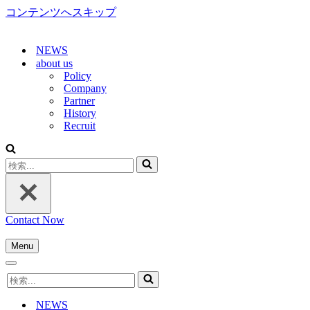
コンテンツへスキップ
NEWS
about us
Policy
Company
Partner
History
Recruit
検
索...
Contact Now
Menu
ナ
ナ
ビ
検
ビ
ゲ
索...
ゲ
ー
NEWS
ー
シ