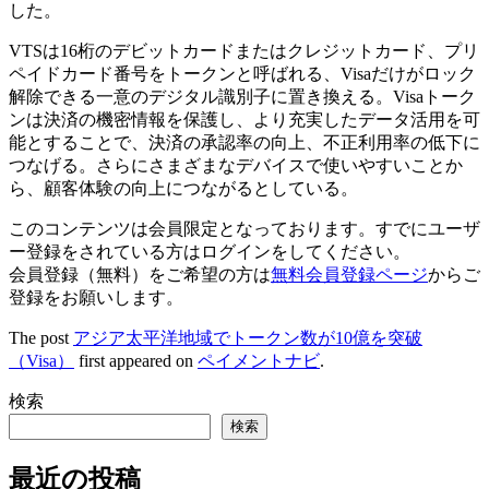
した。
VTSは16桁のデビットカードまたはクレジットカード、プリ
ペイドカード番号をトークンと呼ばれる、Visaだけがロック
解除できる一意のデジタル識別子に置き換える。Visaトーク
ンは決済の機密情報を保護し、より充実したデータ活用を可
能とすることで、決済の承認率の向上、不正利用率の低下に
つなげる。さらにさまざまなデバイスで使いやすいことか
ら、顧客体験の向上につながるとしている。
このコンテンツは会員限定となっております。すでにユーザ
ー登録をされている方はログインをしてください。
会員登録（無料）をご希望の方は
無料会員登録ページ
からご
登録をお願いします。
The post
アジア太平洋地域でトークン数が10億を突破
（Visa）
first appeared on
ペイメントナビ
.
検索
検索
最近の投稿