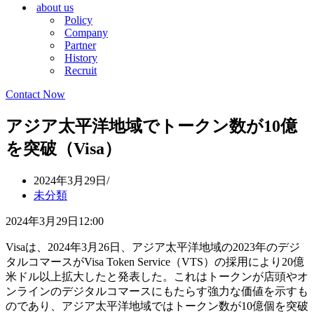
about us
シ
ョ
Policy
ョ
ン
Company
ン
メ
Partner
メ
ニ
History
ニ
ュ
Recruit
ュ
ー
ー
Contact Now
アジア太平洋地域でトークン数が10億
を突破（Visa）
2024年3月29日
未分類
2024年3月29日12:00
Visaは、2024年3月26日、アジア太平洋地域の2023年のデジ
タルコマースがVisa Token Service（VTS）の採用により20億
米ドル以上拡大したと発表した。これはトークンが店頭やオ
ンラインのデジタルコマースにもたらす強力な価値を示すも
のであり、アジア太平洋地域ではトークン数が10億個を突破