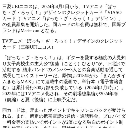
三菱UFJニコスは、2024年4月1日から、TVアニメ「ぼっ
ち・ざ・ろっく！」デザインのクレジットカード「VIASO
カード（TVアニメ「ぼっち・ざ・ろっく！」デザイン）」
の会員募集を開始した。同カードの年会費は無料で、国際ブ
ランドはMastercardとなる。
TVアニメ「ぼっち・ざ・ろっく！」デザインのクレジット
カード（三菱UFJニコス）
「ぼっち・ざ・ろっく！」は、ギターを愛する極度の人見知
り女子高校生の主人公“後藤（ごとう）ひとり”が、下北沢で
活動する“結束バンド”のメンバー3人との音楽活動を通して
成長していくストーリーだ。原作は2018年から「まんがタイ
ムきららMAX」にて連載中の漫画で、単行本（電子書籍含
む）は累計発行300万部を突破している（2024年1月時点）。
2022年にはTVアニメ化され、その劇場総集編が2024年春
（前編）と夏（後編）に上映予定だ。
同カードは、貯まったポイントでキャッシュバックが受けら
れる。また、所定の携帯電話の通信・通話料金、プロバイダ
ー料金等の支払いでポイントが2倍になる独自のポイント制