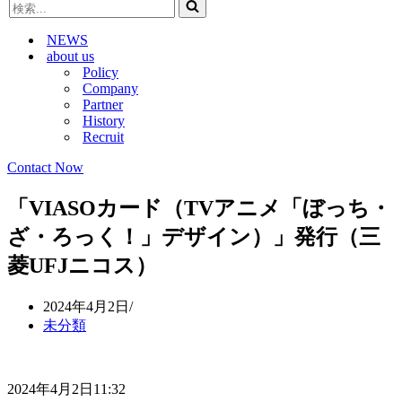
検
ビ
ゲ
索...
ゲ
ー
NEWS
ー
シ
about us
シ
ョ
Policy
ョ
ン
Company
ン
メ
Partner
メ
ニ
History
ニ
ュ
Recruit
ュ
ー
ー
Contact Now
「VIASOカード（TVアニメ「ぼっち・
ざ・ろっく！」デザイン）」発行（三
菱UFJニコス）
2024年4月2日
未分類
2024年4月2日11:32