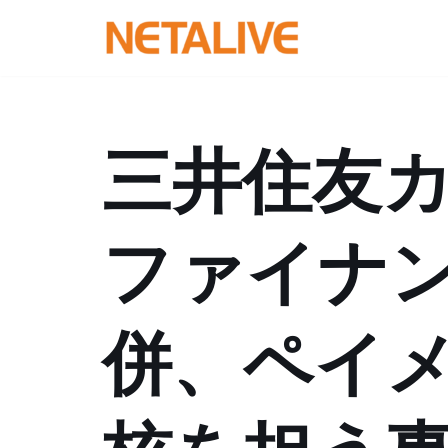
コ
ン
テ
ン
三井住友カ
ツ
へ
ス
ファイナ
キ
ッ
プ
併、ペイ